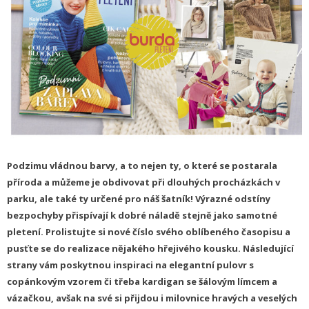
Podzimu vládnou barvy, a to nejen ty, o které se postarala
příroda a můžeme je obdivovat při dlouhých procházkách v
parku, ale také ty určené pro náš šatník! Výrazné odstíny
bezpochyby přispívají k dobré náladě stejně jako samotné
pletení. Prolistujte si nové číslo svého oblíbeného časopisu a
pusťte se do realizace nějakého hřejivého kousku. Následující
strany vám poskytnou inspiraci na elegantní pulovr s
copánkovým vzorem či třeba kardigan se šálovým límcem a
vázačkou, avšak na své si přijdou i milovnice hravých a veselých