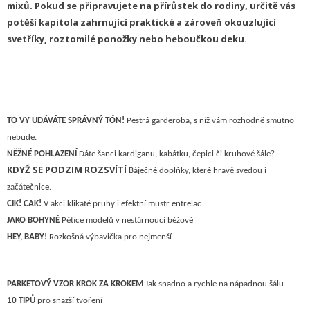
mixů. Pokud se připravujete na přírůstek do rodiny, určitě vás
potěší kapitola zahrnující praktické a zároveň okouzlující
svetříky, roztomilé ponožky nebo heboučkou deku.
TO VY UDÁVÁTE SPRÁVNÝ TÓN!
Pestrá garderoba, s níž vám rozhodně smutno
nebude.
NĚŽNÉ POHLAZENÍ
Dáte šanci kardiganu, kabátku, čepici či kruhové šále?
KDYŽ SE PODZIM ROZSVÍTÍ
Báječné doplňky, které hravě svedou i
začátečnice.
CIK! CAK!
V akci klikaté pruhy i efektní mustr entrelac
J
AKO BOHYNĚ
Pětice modelů v nestárnoucí béžové
HEY, BABY!
Rozkošná
výbavička pro nejmenší
PARKETOVÝ VZOR KROK ZA KROKEM
Jak snadno a rychle na nápadnou šálu
10 TIPŮ
pro snazší tvoření