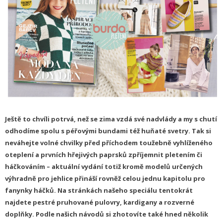
Ještě to chvíli potrvá, než se zima vzdá své nadvlády a my s chutí
odhodíme spolu s péřovými bundami též huňaté svetry. Tak si
neváhejte volné chvilky před příchodem toužebně vyhlíženého
oteplení a prvních hřejivých paprsků zpříjemnit pletením či
háčkováním – aktuální vydání totiž kromě modelů určených
výhradně pro jehlice přináší rovněž celou jednu kapitolu pro
fanynky háčků. Na stránkách našeho speciálu tentokrát
najdete pestré pruhované pulovry, kardigany a rozverné
doplňky. Podle našich návodů si zhotovíte také hned několik