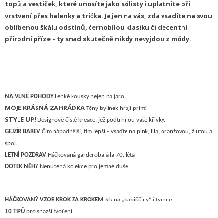
topů a vestiček, které unosíte jako sólisty i uplatníte při
vrstvení přes halenky a trička. Je jen na vás, zda vsadíte na svou
oblíbenou škálu odstínů, černobílou klasiku či decentní
přírodní příze – ty snad skutečně nikdy nevyjdou z módy.
NA VLNĚ POHODY
Lehké kousky nejen na jaro
MOJE KRÁSNÁ ZAHRÁDKA
Tóny bylinek hrají prim!
STYLE UP!
Designově čisté kreace, jež podtrhnou vaše křivky.
GEJZÍR BAREV
Čím nápadnější, tím lepší – vsaďte na pink, lila, oranžovou, žlutou a
spol.
L
ETNÍ POZDRAV
Há
č
kovaná garderoba
à
la 70. léta
D
OTEK NĚHY
N
enucená kolekce pro jemné duše
HÁČKOVANÝ VZOR KROK ZA KROKEM
Jak na „babiččiny“ čtverce
10 TIPŮ
pro snazší tvoření