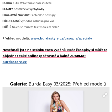
B
URDA STAR
Velké finále
naší soutěže
BEAUTY
Kosmetické vychytávky
P
RACOVNÍ NÁVODY
P
řehledné postupy
PŘEDPLATNÉ
Výhodná nabídka pro vás
P
ŘÍŠTĚ
N
a co se můžete těšit v dalším čísle?
Přehled modelů:
www.burdastyle.cz/casopis/specialy
Nesehnali jste na stánku toto vydání? Naše časopisy si můžete
objednat také online (poštovné a balné ZDARMA):
burdastore.cz
Galerie:
Burda Easy 03/2025: Přehled modelů