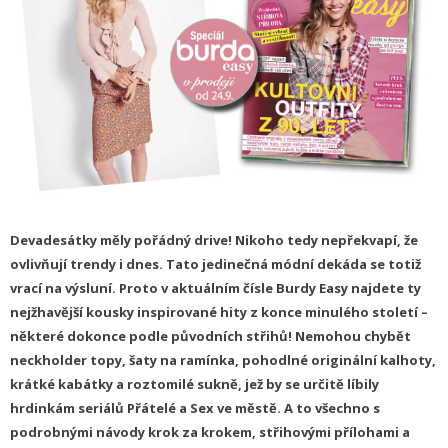
Devadesátky měly pořádný drive! Nikoho tedy nepřekvapí, že
ovlivňují trendy i dnes. Tato jedinečná módní dekáda se totiž
vrací na výsluní. Proto v aktuálním čísle Burdy Easy najdete ty
nejžhavější kousky inspirované hity z konce minulého století –
některé dokonce podle původních střihů! Nemohou chybět
neckholder topy, šaty na ramínka, pohodlné originální kalhoty,
krátké kabátky a roztomilé sukně, jež by se určitě líbily
hrdinkám seriálů Přátelé a Sex ve městě. A to všechno s
podrobnými návody krok za krokem, střihovými přílohami a