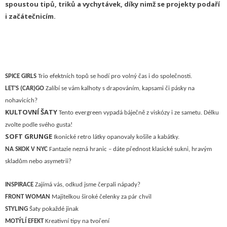
spoustou tipů, triků a vychytávek, díky nimž se projekty podaří
i začátečnicím.
SPICE GIRLS
Trio efektních topů se hodí pro volný čas i do společnosti.
LET’S (CAR)GO
Zalíbí se vám kalhoty s drapováním, kapsami či pásky na
nohavicích?
KULTOVNÍ ŠATY
Tento evergreen vypadá báječně z viskózy i ze sametu. Délku
zvolte podle svého gusta!
SOFT GRUNGE
Ikonické retro látky opanovaly košile a kabátky.
NA SKOK V NYC
Fantazie nezná hranic – dáte přednost klasické sukni, hravým
skladům nebo asymetrii?
I
NSPIRACE
Z
ajímá vás, odkud jsme čerpali nápady?
F
RONT WOMAN
M
ajitelkou široké čelenky za pár chvil
STYLING
Šaty pokaždé jinak
M
OTÝLÍ EFEKT
Kreativní tipy na tvoření