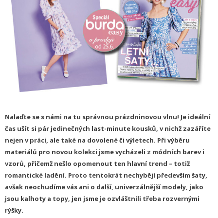
Nalaďte se s námi na tu správnou prázdninovou vlnu! Je ideální
čas ušít si pár jedinečných last-minute kousků, v nichž zazáříte
nejen v práci, ale také na dovolené či výletech. Při výběru
materiálů pro novou kolekci jsme vycházeli z módních barev i
vzorů, přičemž nešlo opomenout ten hlavní trend – totiž
romantické ladění. Proto tentokrát nechybějí především šaty,
avšak neochudíme vás ani o další, univerzálnější modely, jako
jsou kalhoty a topy, jen jsme je ozvláštnili třeba rozvernými
rýšky.