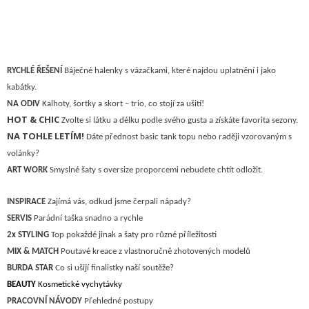
RYCHLÉ ŘEŠENÍ
Báječné halenky s vázačkami, které najdou uplatnění i jako
kabátky.
NA ODIV
Kalhoty, šortky a skort – trio, co stojí za ušití!
HOT & CHIC
Zvolte si látku a délku podle svého gusta a získáte favorita sezony.
NA TOHLE LETÍM!
Dáte přednost basic tank topu nebo raději vzorovaným s
volánky?
ART
WO
R
K
Smyslné šaty s oversize proporcemi nebudete chtít odložit.
I
NSPIRACE
Z
ajímá vás, odkud jsme čerpali nápady?
S
ERVIS
P
arádní taška snadno a rychle
2x STYLING
Top pokaždé jinak a šaty pro různé příležitosti
M
IX & MATCH
Poutavé kreace z vlastnoručně zhotovených modelů
B
URDA STAR
C
o si ušijí finalistky naší soutěže?
BEAUTY
Kosmetické vychytávky
P
RACOVNÍ NÁVODY
P
řehledné postupy