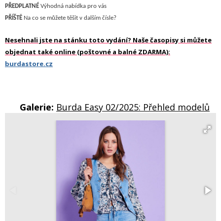
PŘEDPLATNÉ
Výhodná nabídka pro vás
P
ŘÍŠTĚ
N
a co se můžete těšit v dalším čísle?
Nesehnali jste na stánku toto vydání? Naše časopisy si můžete
objednat také online (poštovné a balné ZDARMA):
burdastore.cz
Galerie:
Burda Easy 02/2025: Přehled modelů