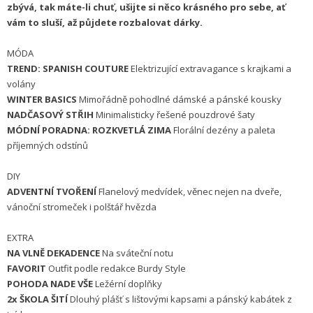
zbývá, tak máte-li chuť, ušijte si něco krásného pro sebe, ať
vám to sluší, až půjdete rozbalovat dárky.
MÓDA
TREND: SPANISH COUTURE
Elektrizující extravagance s krajkami a
volány
WINTER BASICS
Mimořádně pohodlné dámské a pánské kousky
NADČASOVÝ STŘIH
Minimalisticky řešené pouzdrové šaty
MÓDNÍ PORADNA: ROZKVETLÁ ZIMA
Florální dezény a paleta
příjemných odstínů
DIY
ADVENTNÍ TVOŘENÍ
Flanelový medvídek, věnec nejen na dveře,
vánoční stromeček i polštář hvězda
EXTRA
NA VLNĚ DEKADENCE
Na sváteční notu
FAVORIT
Outfit podle redakce Burdy Style
POHODA NADE VŠE
Ležérní doplňky
2x
ŠKOLA ŠITÍ
Dlouhý plášť s lištovými kapsami a pánský kabátek z