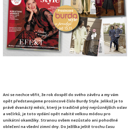
Ani se nechce věřit, že rok dospěl do svého závěru a my vám
opět představujeme prosincové číslo Burdy Style. Jelikož je to
právě dvanáctý měsíc, který je tradičně plný nejrůznějších oslav
a večírků, je toto vydání opět nabité velkou módou pro
unikátní okamžiky. Stranou ovšem nezůstalo ani pohodlné
oblečení na všední zimní dny. Do Ježíška ještě trochu času