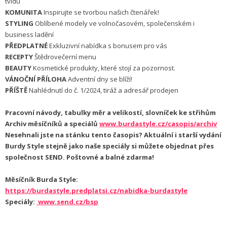
tvídu
KOMUNITA
Inspirujte se tvorbou našich čtenářek!
STYLING
Oblíbené modely ve volnočasovém, společenském i
business ladění
PŘEDPLATNÉ
Exkluzivní nabídka s bonusem pro vás
RECEPTY
Štědrovečerní menu
BEAUTY
Kosmetické produkty, které stojí za pozornost.
VÁNOČNÍ PŘÍLOHA
Adventní dny se blíží!
PŘÍŠTĚ
Nahlédnutí do č. 1/2024, tiráž a adresář prodejen
Pracovní návody, tabulky měr a velikostí, slovníček ke střihům
Archiv měsíčníků a speciálů
www.burdastyle.cz/casopis/archiv
Nesehnali jste na stánku tento časopis? Aktuální i starší vydání
Burdy Style stejně jako naše speciály si můžete objednat přes
společnost SEND. Poštovné a balné zdarma!
Měsíčník Burda Style:
https://burdastyle.predplatsi.cz/nabidka-burdastyle
Speciály:
www.send.cz/bsp