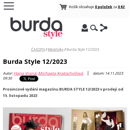
Košík obsahuje
0 položek
za
0 Kč
ČASOPIS
/
Měsíčníky
/
Burda Style 12/2023
Burda Style 12/2023
|
Hana Vraná
Michaela Kratochvílová
Autor:
,
datum: 14.11.2023
09:30
Prosincové vydání magazínu BURDA STYLE 12/2023 v prodeji od
15. listopadu 2023