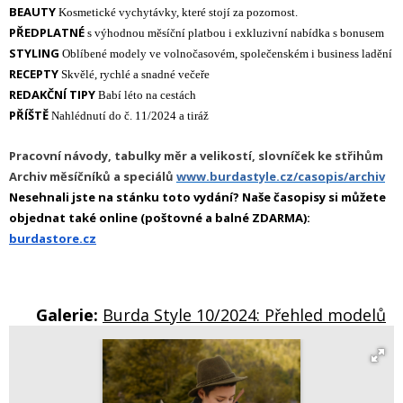
BEAUTY
Kosmetické vychytávky, které stojí za pozornost.
PŘEDPLATNÉ
s výhodnou měsíční platbou i exkluzivní nabídka s bonusem
STYLING
Oblíbené modely ve volnočasovém, společenském i business ladění
RECEPTY
Skvělé, rychlé a snadné večeře
REDAKČNÍ TIPY
Babí léto na cestách
PŘÍŠTĚ
Nahlédnutí do č. 11/2024 a tiráž
Pracovní návody, tabulky měr a velikostí, slovníček ke střihům
Archiv měsíčníků a speciálů
www.burdastyle.cz/casopis/archiv
Nesehnali jste na stánku toto vydání? Naše časopisy si můžete
objednat také online (poštovné a balné ZDARMA):
burdastore.cz
Galerie:
Burda Style 10/2024: Přehled modelů