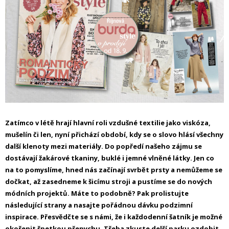
Zatímco v létě hrají hlavní roli vzdušné textilie jako viskóza,
mušelín či len, nyní přichází období, kdy se o slovo hlásí všechny
další klenoty mezi materiály. Do popředí našeho zájmu se
dostávají žakárové tkaniny, buklé i jemné vlněné látky. Jen co
na to pomyslíme, hned nás začínají svrbět prsty a nemůžeme se
dočkat, až zasedneme k šicímu stroji a pustíme se do nových
módních projektů. Máte to podobně? Pak prolistujte
následující strany a nasajte pořádnou dávku podzimní
inspirace. Přesvědčte se s námi, že i každodenní šatník je možné
okořenit špetkou přepychu. Třeba zkuste delší parku ozdobit