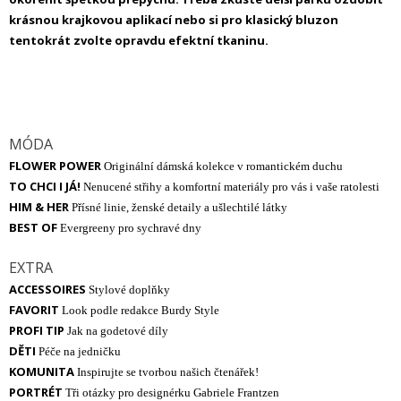
krásnou krajkovou aplikací nebo si pro klasický bluzon
tentokrát zvolte opravdu efektní tkaninu.
MÓDA
FLOWER POWER
Originální dámská kolekce v romantickém duchu
TO CHCI I JÁ!
Nenucené střihy a komfortní materiály pro vás i vaše ratolesti
HIM & HER
Přísné linie, ženské detaily a ušlechtilé látky
BEST OF
Evergreeny pro sychravé dny
EXTRA
ACCESSOIRES
Stylové doplňky
FAVORIT
Look podle redakce Burdy Style
PROFI TIP
Jak na godetové díly
DĚTI
Péče na jedničku
KOMUNITA
Inspirujte se tvorbou našich čtenářek!
PORTRÉT
Tři otázky pro designérku Gabriele Frantzen