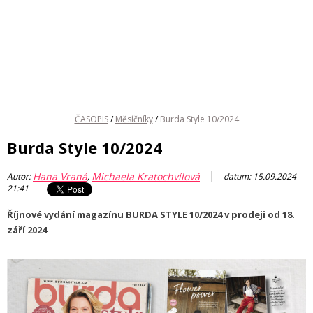
ČASOPIS
/
Měsíčníky
/
Burda Style 10/2024
Burda Style 10/2024
|
Hana Vraná
Michaela Kratochvílová
Autor:
,
datum: 15.09.2024
21:41
Říjnové vydání magazínu BURDA STYLE 10/2024 v prodeji od 18.
září 2024