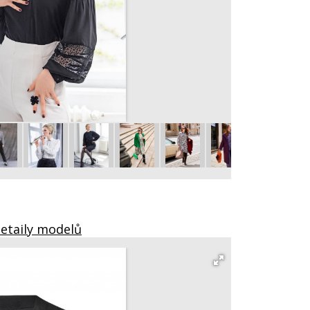
102 Halenka
vel. 36 - 48
Detaily modelů