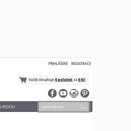
PŘIHLÁŠENÍ
REGISTRACE
Košík obsahuje
0 položek
za
0 Kč
 BURDOU