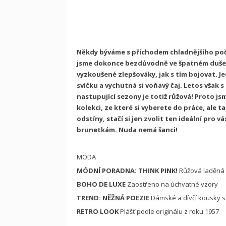
Někdy býváme s příchodem chladnějšího poča
jsme dokonce bezdůvodně ve špatném dušev
vyzkoušené zlepšováky, jak s tím bojovat. Je
svíčku a vychutná si voňavý čaj. Letos však
nastupující sezony je totiž růžová! Proto js
kolekci, ze které si vyberete do práce, ale t
odstíny, stačí si jen zvolit ten ideální pro
brunetkám. Nuda nemá šanci!
MÓDA
MÓDNÍ PORADNA: THINK PINK!
Růžová laděná 
BOHO DE LUXE
Zaostřeno na úchvatné vzory
TREND: NĚŽNÁ POEZIE
Dámské a dívčí kousky s
RETRO LOOK
Plášť podle originálu z roku 1957