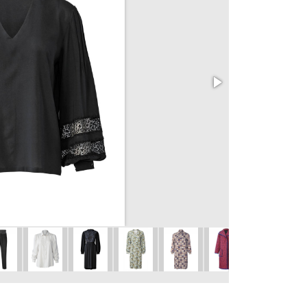
102 Halenka
vel. 36 - 48