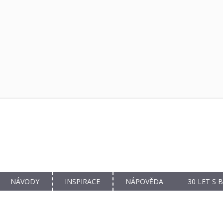
NÁVODY
INSPIRACE
NÁPOVĚDA
30 LET S