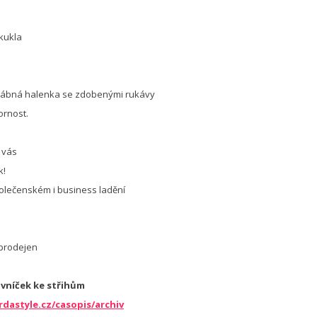
 kukla
dvábná halenka se zdobenými rukávy
ornost.
 vás
k!
lečenském i business ladění
 prodejen
ovníček ke střihům
dastyle.cz/casopis/archiv