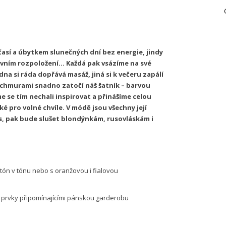
sí a úbytkem slunečných dní bez energie, jindy
ním rozpoložení… Každá pak vsázíme na své
dna si ráda dopřává masáž, jiná si k večeru zapálí
 s chmurami snadno zatočí náš šatník – barvou
me se tím nechali inspirovat a přinášíme celou
aké pro volné chvíle. V módě jsou všechny její
 vás, pak bude slušet blondýnkám, rusovláskám i
tón v tónu nebo s oranžovou i fialovou
 prvky připomínajícími pánskou garderobu