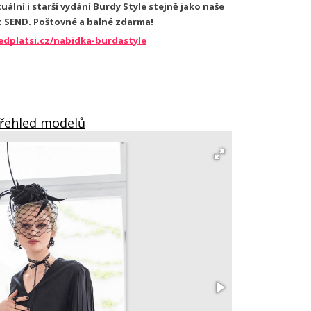
ální i starší vydání Burdy Style stejně jako naše
t SEND. Poštovné a balné zdarma!
edplatsi.cz/nabidka-burdastyle
Přehled modelů