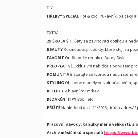
DIY
HŘEJIVÝ SPECIÁL
Hot & cool: rukávník, palčáky a
EXTRA
2x
ŠKOLA ŠITÍ
Šaty se zavinovací optikou a he
BEAUTY
Kosmetické produkty, které stojí za poz
FAVORIT
Outfit podle redakce Burdy Style
PŘEDPLATNÉ
Exkluzivní nabídka s bonusem pro
KOMUNITA
Inspirujte se tvorbou našich čtenáře
STYLING
Oblíbené modely ve volnočasovém, spo
RECEPTY
V hlavní roli mrkev
REDAKČNÍ TIPY
Babí léto
PŘÍŠTĚ
Nahlédnutí do č. 11/2023, tiráž a adresář
Pracovní návody, tabulky měr a velikostí, sl
Archiv měsíčníků a speciálů
https://www.bur