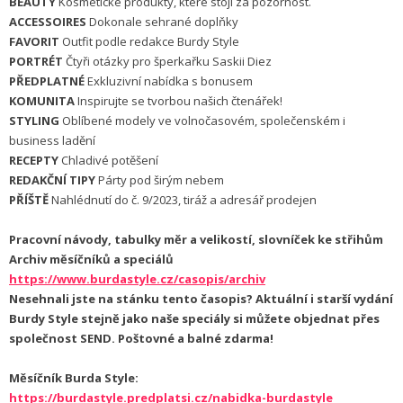
BEAUTY
Kosmetické produkty, které stojí za pozornost.
ACCESSOIRES
Dokonale sehrané doplňky
FAVORIT
Outfit podle redakce Burdy Style
PORTRÉT
Čtyři otázky pro šperkařku Saskii Diez
PŘEDPLATNÉ
Exkluzivní nabídka s bonusem
KOMUNITA
Inspirujte se tvorbou našich čtenářek!
STYLING
Oblíbené modely ve volnočasovém, společenském i
business ladění
RECEPTY
Chladivé potěšení
REDAKČNÍ TIPY
Párty pod širým nebem
PŘÍŠTĚ
Nahlédnutí do č. 9/2023, tiráž a adresář prodejen
Pracovní návody, tabulky měr a velikostí, slovníček ke střihům
Archiv měsíčníků a speciálů
https://www.burdastyle.cz/casopis/archiv
Nesehnali jste na stánku tento časopis? Aktuální i starší vydání
Burdy Style stejně jako naše speciály si můžete objednat přes
společnost SEND. Poštovné a balné zdarma!
Měsíčník Burda Style:
https://burdastyle.predplatsi.cz/nabidka-burdastyle