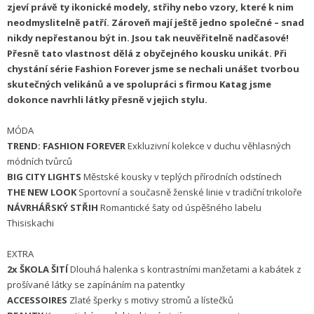
zjeví právě ty ikonické modely, střihy nebo vzory, které k nim
neodmyslitelně patří. Zároveň mají ještě jedno společné – snad
nikdy nepřestanou být in. Jsou tak neuvěřitelně nadčasové!
Přesně tato vlastnost dělá z obyčejného kousku unikát. Při
chystání série Fashion Forever jsme se nechali unášet tvorbou
skutečných velikánů a ve spolupráci s firmou Katag jsme
dokonce navrhli látky přesně v jejich stylu.
MÓDA
TREND: FASHION FOREVER
Exkluzivní kolekce v duchu věhlasných
módních tvůrců
BIG CITY LIGHTS
Městské kousky v teplých přírodních odstínech
THE NEW LOOK
Sportovní a současně ženské linie v tradiční trikoloře
NÁVRHÁŘSKÝ STŘIH
Romantické šaty od úspěšného labelu
Thisiskachi
EXTRA
2x
ŠKOLA ŠITÍ
Dlouhá halenka s kontrastními manžetami a kabátek z
prošívané látky se zapínáním na patentky
ACCESSOIRES
Zlaté šperky s motivy stromů a lístečků