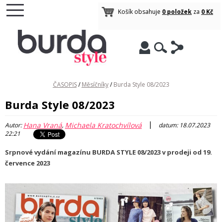
Košík obsahuje
0 položek
za
0 Kč
ČASOPIS
/
Měsíčníky
/
Burda Style 08/2023
Burda Style 08/2023
|
Hana Vraná
Michaela Kratochvílová
Autor:
,
datum: 18.07.2023
22:21
Srpnové vydání magazínu BURDA STYLE 08/2023 v prodeji od 19.
července 2023