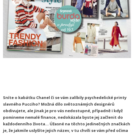
Sníte o kabátku Chanel či se vám zalíbily psychedelické printy
slavného Pucciho? Možná dílo světoznámých designérů
obdivujete, ale jinak je pro vás nedostupné, případně i když
pomineme nemalé finance, nedokázala byste jej začlenit do
každodenního života… Úžasné na těchto jedinečných značkách
je, že jakmile uslyšíte jejich název, v tu chvíli se vám před očima