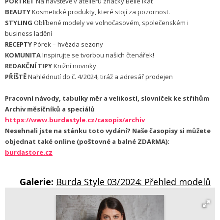
PORTRÉT
Na návštěvě v ateliéru značky Belle Ikat
BEAUTY
Kosmetické produkty, které stojí za pozornost.
STYLING
Oblíbené modely ve volnočasovém, společenském i
business ladění
RECEPTY
Pórek – hvězda sezony
KOMUNITA
Inspirujte se tvorbou našich čtenářek!
REDAKČNÍ TIPY
Knižní novinky
PŘÍŠTĚ
Nahlédnutí do č. 4/2024, tiráž a adresář prodejen
Pracovní návody, tabulky měr a velikostí, slovníček ke střihům
Archiv měsíčníků a speciálů
https://www.burdastyle.cz/casopis/archiv
Nesehnali jste na stánku toto vydání? Naše časopisy si můžete
objednat také online (poštovné a balné ZDARMA):
burdastore.cz
Galerie:
Burda Style 03/2024: Přehled modelů