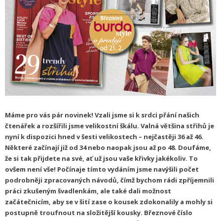
Máme pro vás pár novinek! Vzali jsme si k srdci přání našich
čtenářek a rozšířili jsme velikostní škálu. Valná většina střihů je
nyní k dispozici hned v šesti velikostech – nejčastěji 36 až 46.
Některé začínají již od 34 nebo naopak jsou až po 48. Doufáme,
že si tak přijdete na své, ať už jsou vaše křivky jakékoliv. To
ovšem není vše! Počínaje tímto vydáním jsme navýšili počet
podrobněji zpracovaných návodů, čímž bychom rádi zpříjemnili
práci zkušeným švadlenkám, ale také dali možnost
začátečnicím, aby se v šití zase o kousek zdokonalily a mohly si
postupně troufnout na složitější kousky. Březnové číslo