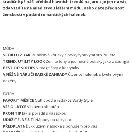
tradičně přináší přehled hlavních trendů na jaro a je jen na vás,
zda vsadíte na mladistvou ležérní módu, nebo dáte přednost
ženskosti v podání romantických halenek.
MÓDA
SPORTU ZDAR!
Mladistvé kousky s prvky typickými pro 70. léta
TREND: UTILITY LOOK
Zemité tóny a jedinečné potisky jako z džungle
BEST OF: SIXTIES
Vintage šaty a kostýmky
V NĚŽNÉ NÁRUČI RAJSKÉ ZAHRADY
Čtveřice halenek s květinovými
dezény
EXTRA
FAVORIT MĚSÍCE
Outfit podle redakce Burdy Style
VŠE O LÁTCE
V hlavní roli satén
PROFI TIP
Jak si poradit s vázačkou
UDRŽITELNÉ ŠITÍ
Nápady na upcyklaci
PŘEDPLATNÉ
Exkluzivní nabídka s bonusem pro vás