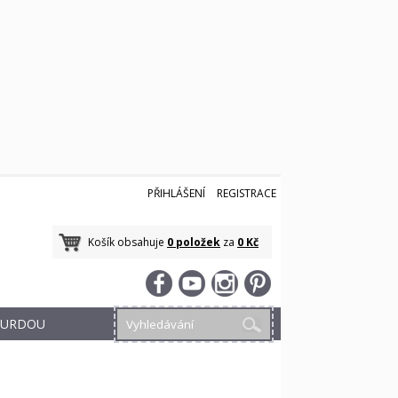
PŘIHLÁŠENÍ
REGISTRACE
Košík obsahuje
0 položek
za
0 Kč
 BURDOU