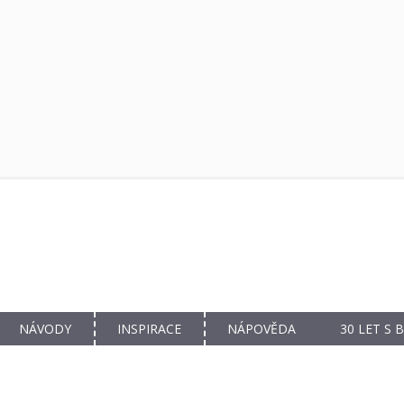
NÁVODY
INSPIRACE
NÁPOVĚDA
30 LET S