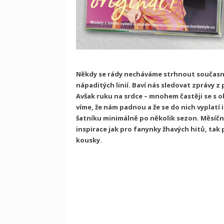
Někdy se rády necháváme strhnout současný
nápaditých linií. Baví nás sledovat zprávy z
Avšak ruku na srdce – mnohem častěji se s 
víme, že nám padnou a že se do nich vyplatí
šatníku minimálně po několik sezon. Měsíční
inspirace jak pro fanynky žhavých hitů, tak
kousky.