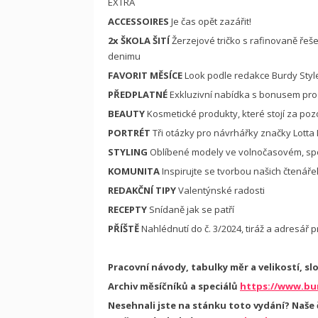
EXTRA
ACCESSOIRES
Je čas opět zazářit!
2x
ŠKOLA ŠITÍ
Žerzejové tričko s rafinovaně ře
denimu
FAVORIT MĚSÍCE
Look podle redakce Burdy Styl
PŘEDPLATNÉ
Exkluzivní nabídka s bonusem pro
BEAUTY
Kosmetické produkty, které stojí za poz
PORTRÉT
Tři otázky pro návrhářky značky Lott
STYLING
Oblíbené modely ve volnočasovém, spo
KOMUNITA
Inspirujte se tvorbou našich čtenáře
REDAKČNÍ TIPY
Valentýnské radosti
RECEPTY
Snídaně jak se patří
PŘÍŠTĚ
Nahlédnutí do č. 3/2024, tiráž a adresář 
Pracovní návody, tabulky měr a velikostí, sl
Archiv měsíčníků a speciálů
https://www.bur
Nesehnali jste na stánku toto vydání? Naše