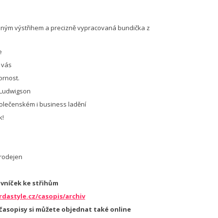
šeným výstřihem a precizně vypracovaná bundička z
e
 vás
ornost.
a Ludwigson
lečenském i business ladění
k!
prodejen
ovníček ke střihům
dastyle.cz/casopis/archiv
 časopisy si můžete objednat také online