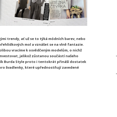
mi trendy, ať už se to týká módních barev, nebo
 přehlídkových mol a vznášet se na vlně fantazie.
oblibou vracíme k osvědčeným modelům, o nichž
 investovat, jelikož zůstanou součástí našeho
k Burda Style proto i tentokrát přináší dostatek
 pro švadlenky, které upřednostňují zavedené