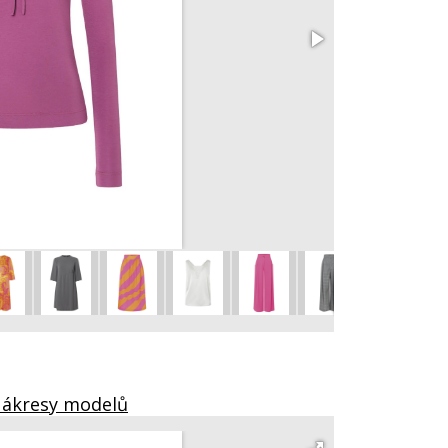
102 Tričko
vel. 36 - 46
Nákresy modelů