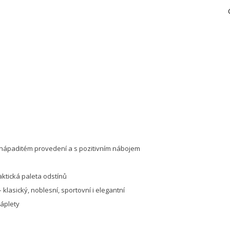
 nápaditém provedení a s pozitivním nábojem
aktická paleta odstínů
klasický, noblesní, sportovní i elegantní
náplety