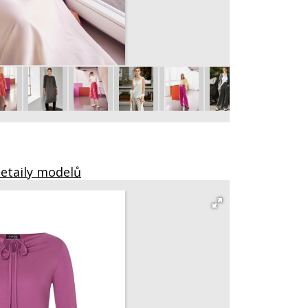
102 Tričko
vel. 36 - 46
Detaily modelů