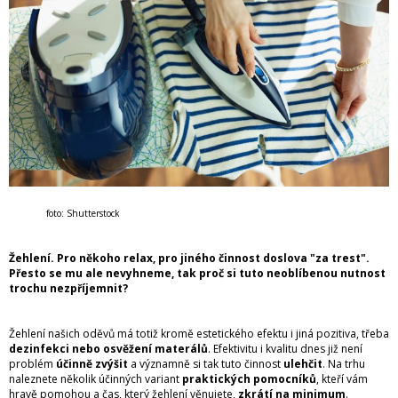
foto: Shutterstock
Žehlení. Pro někoho relax, pro jiného činnost doslova "za trest".
Přesto se mu ale nevyhneme, tak proč si tuto neoblíbenou nutnost
trochu nezpříjemnit?
Žehlení našich oděvů má totiž kromě estetického efektu i jiná pozitiva, třeba
dezinfekci nebo osvěžení materálů
. Efektivitu i kvalitu dnes již není
problém
účinně zvýšit
a významně si tak tuto činnost
ulehčit
. Na trhu
naleznete několik účinných variant
praktických pomocníků
, kteří vám
hravě pomohou a čas, který žehlení věnujete,
zkrátí na minimum
.