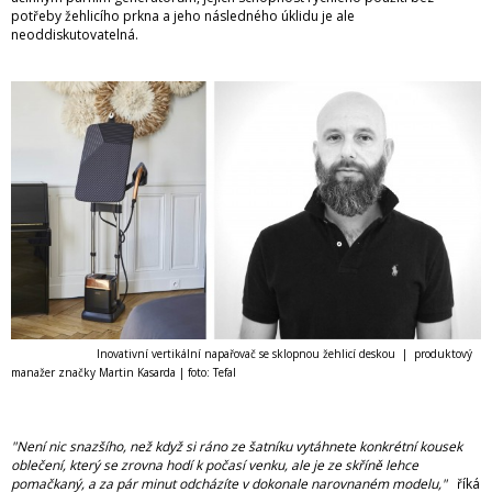
potřeby žehlicího prkna a jeho následného úklidu je ale
neoddiskutovatelná.
Inovativní v
ertikální napařovač se sklopnou žehlicí deskou | produktový
manažer značky Martin Kasarda | foto: Tefal
"Není nic snazšího, než když si ráno ze šatníku vytáhnete konkrétní kousek
oblečení, který se zrovna hodí k počasí venku, ale je ze skříně lehce
pomačkaný, a za pár minut odcházíte v dokonale narovnaném modelu,"
říká