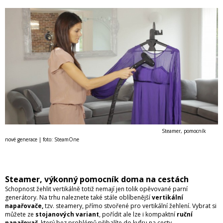
Steamer, p
omocník
nové generace | foto: SteamOne
Steamer, výkonný pomocník doma na cestách
Schopnost žehlit vertikálně totiž nemají jen tolik opěvované parní
generátory. Na trhu naleznete také stále oblíbenější
vertikální
napařovače,
tzv. steamery, přímo stvořené pro vertikální žehlení. Vybrat si
můžete ze
stojanových variant
, pořídit ale lze i kompaktní
ruční
napařovač
, který bez problémů přibalíte do kufru na cesty.