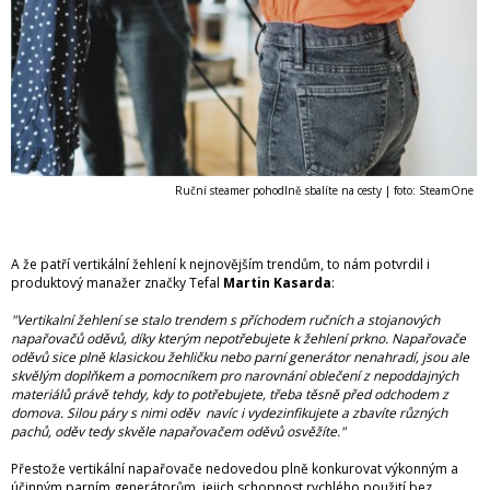
Ruční steamer pohodlně sbalíte na cesty
| foto: SteamOne
A že patří vertikální žehlení k nejnovějším trendům, to nám potvrdil i
produktový manažer značky Tefal
Martin Kasarda
:
"Vertikalní žehlení se stalo trendem s příchodem ručních a stojanových
napařovačů oděvů, díky kterým nepotřebujete k žehlení prkno. Napařovače
oděvů sice plně klasickou žehličku nebo parní generátor nenahradí, jsou ale
skvělým doplňkem a pomocníkem pro narovnání oblečení z nepoddajných
materiálů právě tehdy, kdy to potřebujete, třeba těsně před odchodem z
domova. Silou páry s nimi oděv navíc i vydezinfikujete a zbavíte různých
pachů, oděv tedy skvěle napařovačem oděvů osvěžíte."
Přestože vertikální napařovače nedovedou plně konkurovat výkonným a
účinným parním generátorům, jejich schopnost rychlého použití bez