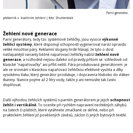
Parní generátor,
přeborník v kvalitním žehlení | foto: Shutterstock
Žehlení nové generace
Parní generátory, tedy tzv. systémové žehličky, jsou vysoce
výkonné
žehlicí systémy
, které disponují schopností vygenerovat naráz opravdu
veliké množtsví páry. Reklamní slogany hrdě hlásají, že tyto o dost
našlapanější varianty běžné napařovací žehličky nabízí
žehlení nové
generace
, a rozhodně nejsou daleko od pravdy,přitom se vzhledově od
klasické "napařovačky" ani příliš neliší. Pára produkovaná generátorem je
ale ve srovnání s klasickou napařovací žehličkou efektivně využita a díky
vysokému tlaku, který generátor produkuje, i dopravena hluboko do vláken
tkaniny. Stanice pojme až 2 litry vody, takže ji ani nemusíte tak často
doplňovat.
Další výhodou žehlicích systémů s parním generátorem je jejich
schopnost
žehlit i vertikálně
. To oceníte při rychlém napravení nechtěných záhybů
na šatech či pláštích, které vytáhnete zmačkané ze skříně, nebo při
praktickém žehlení již pověšených závěsů, záclon či jiných bytových textilií.