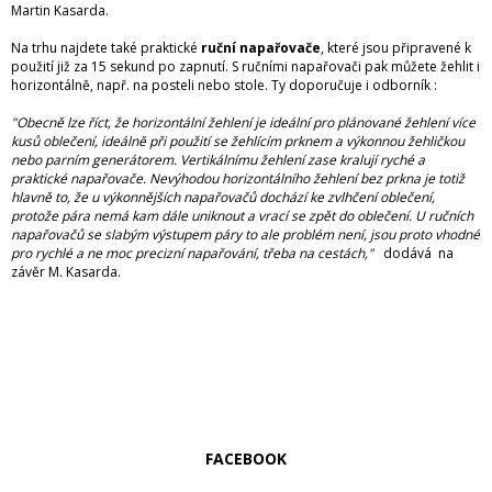
Martin Kasarda.
Na trhu najdete také praktické
ruční napařovače
, které jsou připravené k
použití již za 15 sekund po zapnutí. S ručními napařovači pak můžete žehlit i
horizontálně, např. na posteli nebo stole. Ty doporučuje i odborník :
"Obecně lze říct, že horizontální žehlení je ideální pro plánované žehlení více
kusů oblečení, ideálně při použití se žehlícím prknem a výkonnou žehličkou
nebo parním generátorem. Vertikálnímu žehlení zase kralují ryché a
praktické napařovače. Nevýhodou horizontálního žehlení bez prkna je totiž
hlavně to, že u výkonnějších napařovačů dochází ke zvlhčení oblečení,
protože pára nemá kam dále uniknout a vrací se zpět do oblečení. U ručních
napařovačů se slabým výstupem páry to ale problém není, jsou proto vhodné
pro rychlé a ne moc precizní napařování, třeba na cestách,"
dodává na
závěr M. Kasarda.
FACEBOOK