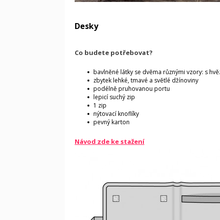
Desky
Co budete potřebovat?
bavlněné látky se dvěma různými vzory: s h
zbytek lehké, tmavé a světlé džínoviny
podélně pruhovanou portu
lepicí suchý zip
1 zip
nýtovací knoflíky
pevný karton
Návod zde ke stažení