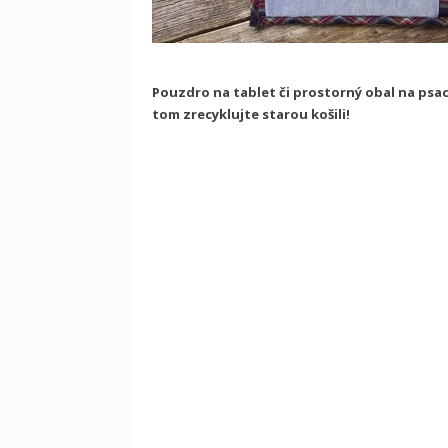
Pouzdro na tablet či prostorný obal na psací 
tom zrecyklujte starou košili!