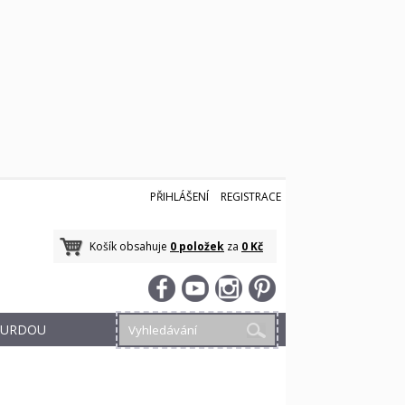
PŘIHLÁŠENÍ
REGISTRACE
Košík obsahuje
0 položek
za
0 Kč
 BURDOU