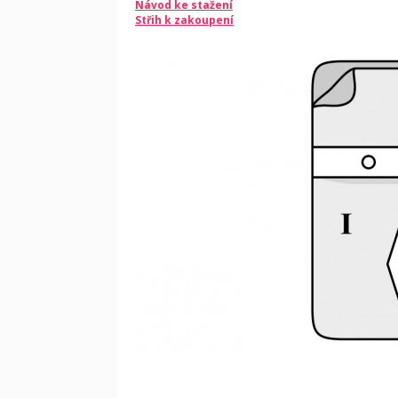
Návod ke stažení
Střih k zakoupení