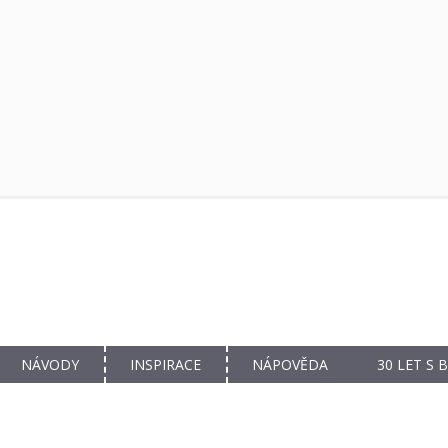
NÁVODY
INSPIRACE
NÁPOVĚDA
30 LET S