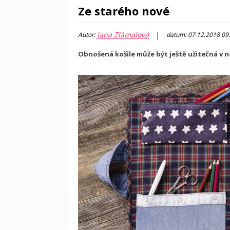
Ze starého nové
Jana Zlámalová
|
Autor:
datum: 07.12.2018 09
Obnošená košile může být ještě užitečná v n