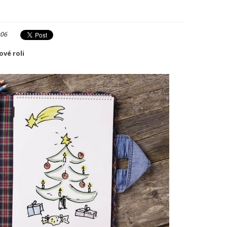
:06
ové roli