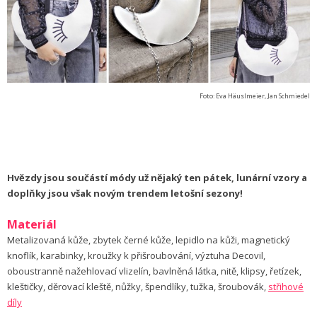
Foto: Eva Häuslmeier, Jan Schmiedel
Hvězdy jsou součástí módy už nějaký ten pátek, lunární vzory a
doplňky jsou však novým trendem letošní sezony!
Materiál
Metalizovaná kůže, zbytek černé kůže, lepidlo na kůži, magnetický
knoflík, karabinky, kroužky k přišroubování, výztuha Decovil,
oboustranně nažehlovací vlizelín, bavlněná látka, nitě, klipsy, řetízek,
kleštičky, děrovací kleště, nůžky, špendlíky, tužka, šroubovák,
střihové
díly