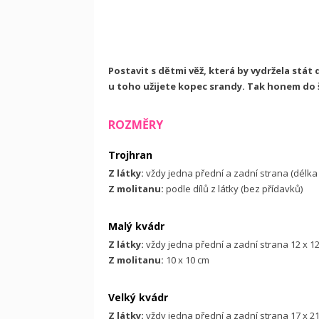
Postavit s dětmi věž, která by vydržela stát 
u toho užijete kopec srandy. Tak honem do šit
ROZMĚRY
Trojhran
Z látky:
vždy jedna přední a zadní strana (délka s
Z molitanu:
podle dílů z látky (bez přídavků)
Malý kvádr
Z látky:
vždy jedna přední a zadní strana 12 x 12 
Z molitanu:
10 x 10 cm
Velký kvádr
Z látky:
vždy jedna přední a zadní strana 17 x 21 