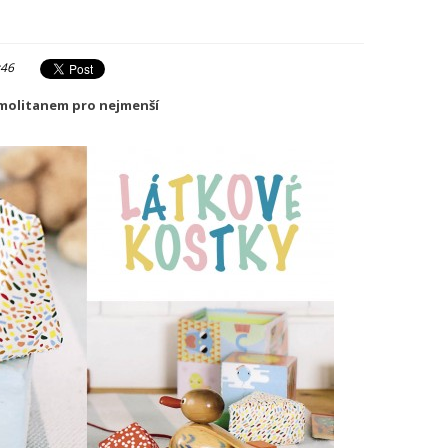
:46
 molitanem pro nejmenší