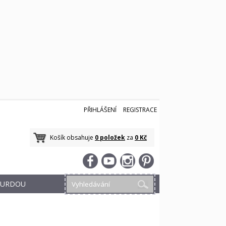
PŘIHLÁŠENÍ
REGISTRACE
Košík obsahuje
0 položek
za
0 Kč
 BURDOU