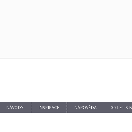
NÁVODY
INSPIRACE
NÁPOVĚDA
30 LET S