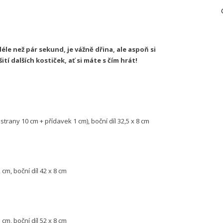
déle než pár sekund, je vážně dřina, ale aspoň si
í dalších kostiček, ať si máte s čím hrát!
trany 10 cm + přídavek 1 cm), boční díl 32,5 x 8 cm
cm, boční díl 42 x 8 cm
cm, boční díl 52 x 8 cm