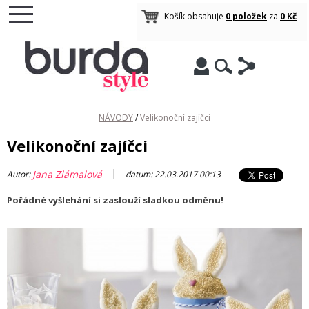
Košík obsahuje
0 položek
za
0 Kč
NÁVODY
/
Velikonoční zajíčci
Velikonoční zajíčci
|
Jana Zlámalová
Autor:
datum: 22.03.2017 00:13
Pořádné vyšlehání si zaslouží sladkou odměnu!