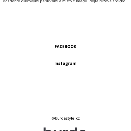
dozdobte cukrovými perličkami a místo čumáčku dejte růžové srdíčko.
FACEBOOK
Instagram
@burdastyle_cz