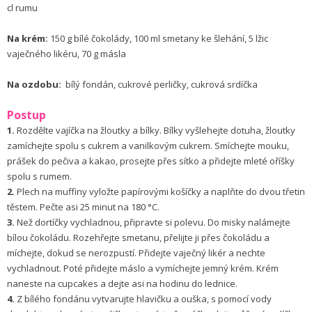
cl rumu
Na krém:
150 g bílé čokolády, 100 ml smetany ke šlehání, 5 lžic
vaječného likéru, 70 g másla
Na ozdobu:
bílý fondán, cukrové perličky, cukrová srdíčka
Postup
1.
Rozdělte vajíčka na žloutky a bílky. Bílky vyšlehejte dotuha, žloutky
zamíchejte spolu s cukrem a vanilkovým cukrem. Smíchejte mouku,
prášek do pečiva a kakao, prosejte přes sítko a přidejte mleté oříšky
spolu s rumem.
2.
Plech na muffiny vyložte papírovými košíčky a naplňte do dvou třetin
těstem. Pečte asi 25 minut na 180 °C.
3.
Než dortíčky vychladnou, připravte si polevu. Do misky nalámejte
bílou čokoládu. Rozehřejte smetanu, přelijte ji přes čokoládu a
míchejte, dokud se nerozpustí. Přidejte vaječný likér a nechte
vychladnout. Poté přidejte máslo a vymíchejte jemný krém. Krém
naneste na cupcakes a dejte asi na hodinu do lednice.
4.
Z bílého fondánu vytvarujte hlavičku a ouška, s pomocí vody