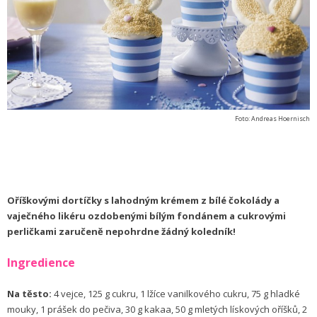
Foto: Andreas Hoernisch
Oříškovými dortíčky s lahodným krémem z bílé čokolády a
vaječného likéru ozdobenými bílým fondánem a cukrovými
perličkami zaručeně nepohrdne žádný koledník!
Ingredience
Na těsto:
4 vejce, 125 g cukru, 1 lžíce vanilkového cukru, 75 g hladké
mouky, 1 prášek do pečiva, 30 g kakaa, 50 g mletých lískových oříšků, 2