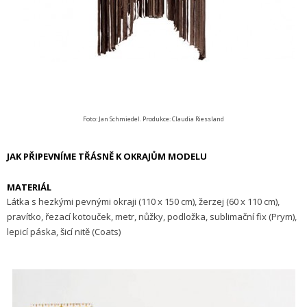
Foto: Jan Schmiedel. Produkce: Claudia Riessland
JAK PŘIPEVNÍME TŘÁSNĚ K OKRAJŮM MODELU
MATERIÁL
Látka s hezkými pevnými okraji (110 x 150 cm), žerzej (60 x 110 cm),
pravítko, řezací kotouček, metr, nůžky, podložka, sublimační fix (Prym),
lepicí páska, šicí nitě (Coats)