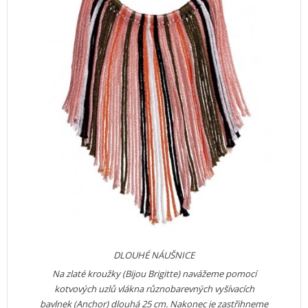
DLOUHÉ NÁUŠNICE
Na zlaté kroužky (Bijou Brigitte) navážeme pomocí
kotvových uzlů vlákna různobarevných vyšívacích
bavlnek (Anchor) dlouhá 25 cm. Nakonec je zastřihneme