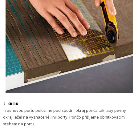
2. KROK
Třásňovou portu položíme pod spodní okraj ponča tak, aby pevný
okraj ležel na vyznačené linii porty. Pončo přišijeme obnit­kovacím
stehem na portu.