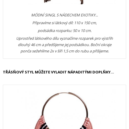
MÓDNÍ SINGL S NÁDECHEM EXOTIKY...
Připravíme si látkový díl: 110 x 150 cm,
podsádka rozparku: 50 x 10 cm.
Uprostřed látkového dílu vyznačíme rozparek pro výstřih
dlouhý 46 cm a předšijeme jej podsádkou. Boční okraje
ponča sežehlíme 2x v šíři 1,5 cm do rubu a přišijeme.
TŘÁSŇOVÝ STYL MŮŽETE VYLADIT NÁPADITÝMI DOPLŇKY...