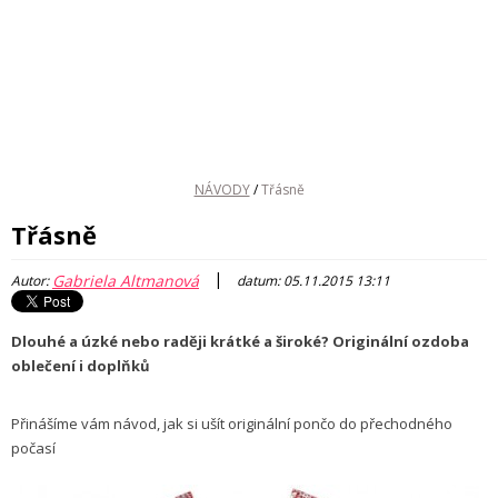
NÁVODY
/
Třásně
Třásně
|
Gabriela Altmanová
Autor:
datum: 05.11.2015 13:11
Dlouhé a úzké nebo raději krátké a široké? Originální ozdoba
oblečení i doplňků
Přinášíme vám návod, jak si ušít originální pončo do přechodného
počasí