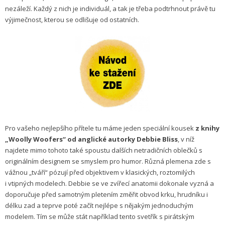
nezáleží. Každý z nich je individuál, a tak je třeba podtrhnout právě tu
výjimečnost, kterou se odlišuje od ostatních.
Pro vašeho nejlepšího přítele tu máme jeden speciální kousek
z knihy
„Woolly Woofers“ od anglické autorky Debbie Bliss
, v níž
najdete mimo tohoto také spoustu dalších netradičních oblečků s
originálním designem se smyslem pro humor. Různá plemena zde s
vážnou „tváří“ pózují před objektivem v klasických, roztomilých
i vtipných modelech. Debbie se ve zvířecí anatomii dokonale vyzná a
doporučuje před samotným pletením změřit obvod krku, hrudníku i
délku zad a teprve poté začít nejlépe s nějakým jednoduchým
modelem. Tím se může stát například tento svetřík s pirátským