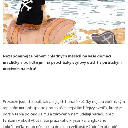
Nezapomínejte během chladných měsíců na vaše domácí
mazlíčky a pořiďte jim na procházky stylový outfit s pirátským
motivem na míru!
Přestože jsou chlupatí, tak ani jejich huňaté kožíšky nejsou vůči nízkým
teplotám imunní! Upleťte proto vašim pejskům hřejivý svetřík, který je
udrží v teple po celou zimu a zároveň v něm udělají parádu před
fenkami v okolí! Ať už máte pražského krysaříka, anglického
kokršpaněla, nebo německou dogu, na velikosti v žádném případě