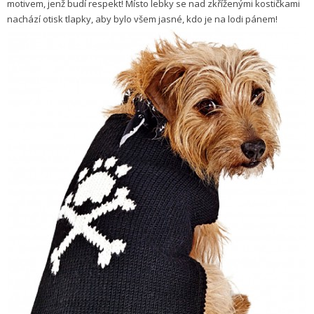
motivem, jenž budí respekt! Místo lebky se nad zkříženými kostičkami
nachází otisk tlapky, aby bylo všem jasné, kdo je na lodi pánem!