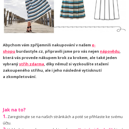
Abychom vám zpříjemnili nakupování v našem
e-
shopu
burdastyle.cz, připravili jsme pro vás nejen
nápovědu
,
která vás provede nákupem krok za krokem, ale také jeden
vybraný
střih zdarma
, díky němuž si vyzkoušíte stažení
zakoupeného střihu, ale i jeho následné vytisknutí
a zkompletování.
Jak na to?
1.
Zaregistrujte se na našich stránkách a poté se přihlaste ke svému
účtu.