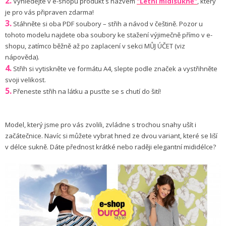
2.
Vyhledejte v e-shopu produkt s názvem
"Letní midisukně"
, který
je pro vás připraven zdarma!
3.
Stáhněte si oba PDF soubory – střih a návod v češtině. Pozor u
tohoto modelu najdete oba soubory ke stažení výjimečně přímo v e-
shopu, zatímco běžně až po zaplacení v sekci MŮJ ÚČET (viz
nápověda).
4.
Střih si vytiskněte ve formátu A4, slepte podle značek a vystřihněte
svoji velikost.
5.
Přeneste střih na látku a pusťte se s chutí do šití!
Model, který jsme pro vás zvolili, zvládne s trochou snahy ušít i
začátečnice. Navíc si můžete vybrat hned ze dvou variant, které se liší
v délce sukně. Dáte přednost krátké nebo raději elegantní mididélce?