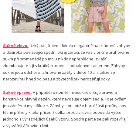
Sukně vlevo:
Úzký pás, kolem dokola elegantně naskládané záhyby
a doširoka povlávající spodní okraj zaručí, že vás v příčně pruhované
sukni při promenádě po molu nikdo nepřehlédne, zvlášť
zkombinujete-li ji s krátkým topem s odhaleným ramenem. Záhyby
sukně jsou odshora rafinovaně zašity v délce 10 cm, takže se
nerozevírají hned od pasu a zbytečně tak nerozšiřují boky.
Sukně vpravo:
V případě roztomilé minisukně určuje pravidla
konstrukce hlavně dezén, který navozuje dojem sedla. To je ovšem
jen záměrná mystifikace. Záhyby jsou totiž v horní části prošity, aby
těsně přilnuly k tělu, přičemž délka prošití zrovna odpovídá výšce
jednoho z výraznějších úseků vzoru. Spodní partie se pak rozevírají
a vytvářejí áčkovitou linii.