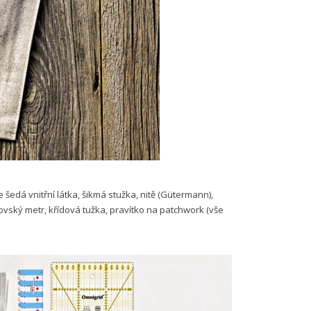
 šedá vnitřní látka, šikmá stužka, nitě (Gütermann),
ejčovský metr, křídová tužka, pravítko na patchwork (vše