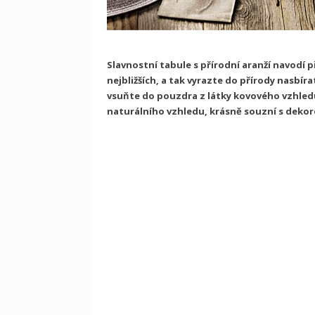
Slavnostní tabule s přírodní aranží navodí
nejbližších, a tak vyrazte do přírody nasbírat 
vsuňte do pouzdra z látky kovového vzhled
naturálního vzhledu, krásně souzní s dekor