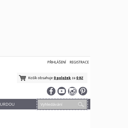
PŘIHLÁŠENÍ
REGISTRACE
Košík obsahuje
0 položek
za
0 Kč
 BURDOU