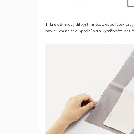
1. krok
Střihový díl vystřihněte z obou látek vžd
navíc 1 cm na šev. Spodní okraj vystřihněte bez