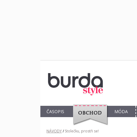
ČASOPIS
MÓDA
OBCHOD
NÁVODY
/
Stolečku, prostři se!