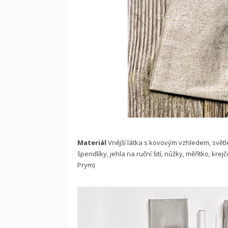
Materiál
Vnější látka s kovovým vzhledem, světle
špendlíky, jehla na ruční šití, nůžky, měřítko, kr
Prym)