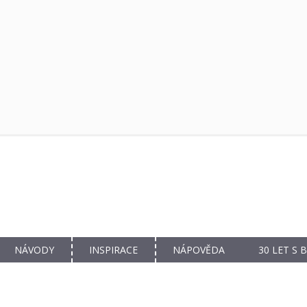
NÁVODY
INSPIRACE
NÁPOVĚDA
30 LET S