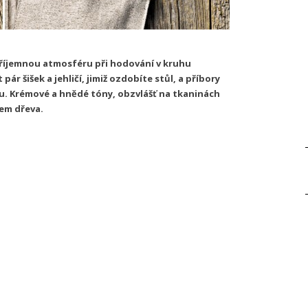
 příjemnou atmosféru při hodování v kruhu
pár šišek a jehličí, jimiž ozdobíte stůl, a příbory
u. Krémové a hnědé tóny, obzvlášť na tkaninách
em dřeva.