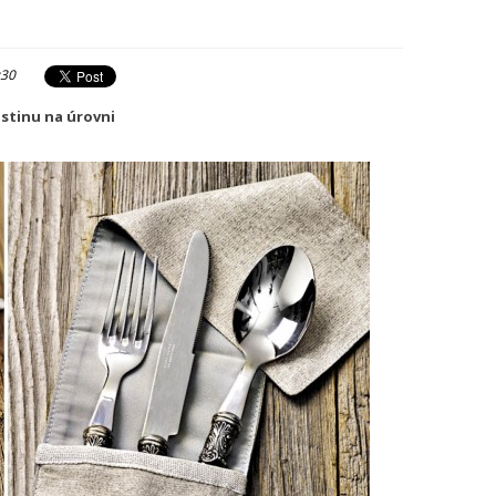
:30
stinu na úrovni