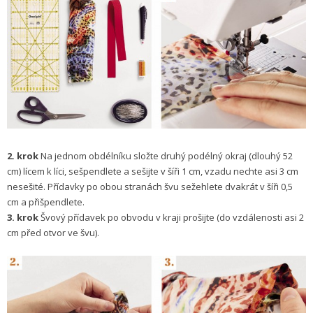
2. krok
Na jednom obdélníku složte druhý podélný okraj (dlouhý 52
cm) lícem k líci, sešpendlete a sešijte v šíři 1 cm, vzadu nechte asi 3 cm
nesešité. Přídavky po obou stranách švu sežehlete dvakrát v šíři 0,5
cm a přišpendlete.
3. krok
Švový přídavek po obvodu v kraji prošijte (do vzdálenosti asi 2
cm před otvor ve švu).