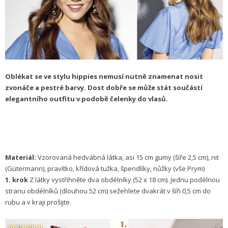
Oblékat se ve stylu hippies nemusí nutně znamenat nosit
zvonáče a pestré barvy. Dost dobře se může stát součástí
elegantního outfitu v podobě čelenky do vlasů.
Materiál:
Vzorovaná hedvábná látka, asi 15 cm gumy (šíře 2,5 cm), nit
(Gütermann), pravítko, křídová tužka, špendlíky, nůžky (vše Prym)
1. krok
Z látky vystřihněte dva obdélníky (52 x 18 cm). Jednu podélnou
stranu obdélníků (dlouhou 52 cm) sežehlete dvakrát v šíři 0,5 cm do
rubu a v kraji prošijte.