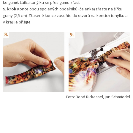
ke gumě. Látka tunýlku se přes gumu zřasí.
9. krok
Konce obou spojených obdélníků (čelenka) zřaste na šířku
gumy (2,5 cm). Zřasené konce zasuňte do otvorů na koncích tunýlku a
v kraji je přišijte.
Foto: Bood Rickassel, Jan Schmiedel