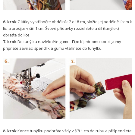
6. krok
Z látky vystřihněte obdélník 7 x 18 cm, složte jej podélně lícem k
líci a prošijte v šíři 1 cm. Švové přídavky rozžehlete a díl (tunýlek)
obraťte do líce.
7. krok
Do tunýlku navlékněte gumu.
Tip:
K jednomu konci gumy
připněte zavírací špendlík a gumu vtáhněte do tunýlku.
8. krok
Konce tunýlku podhrňte vždy v šíři 1 cm do rubu a přišpendlete