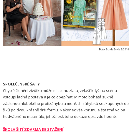
Foto: Burda Style 3/2016
SPOLEČENSKÉ ŠATY
Chytré členění živůtku může mít cenu zlata, zvlášť když na scénu
vstoupí ladná postava a je co obepínat. Mimoto bohatá sukně
zásluhou hlubokého protizáhybu a menších záhybků seskupených do
šiků po dvou krásně drží formu. Nakonec vše korunuje šťastná volba
hedvábného materiálu, jehož lesk toho dokáže opravdu hodně.
ŠKOLA ŠITÍ ZDARMA KE STAŽENÍ