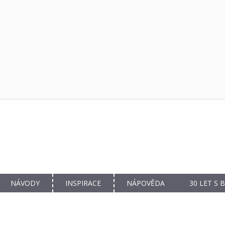
NÁVODY
INSPIRACE
NÁPOVĚDA
30 LET S