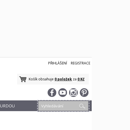
PŘIHLÁŠENÍ
REGISTRACE
Košík obsahuje
0 položek
za
0 Kč
 BURDOU