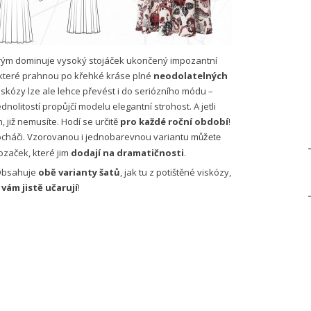
erým dominuje vysoký stojáček ukončený impozantní
, které prahnou po křehké kráse plné
neodolatelných
skózy lze ale lehce převést i do seriózního módu –
nolitostí propůjčí modelu elegantní strohost. A jetli
 již nemusíte. Hodí se určitě
pro každé roční období
!
unčocháči. Vzorovanou i jednobarevnou variantu
můžete
ozaček, které jim
dodají na dramatičnosti
.
Obsahuje
obě varianty šatů
, jak tu z potištěné viskózy,
vám jistě učarují
!