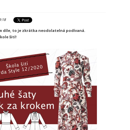
9:18
m díle, to je zkrátka neodolatelná podívaná.
ole šití!