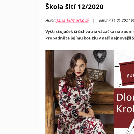
Škola šití 12/2020
Jana Elfmarková
|
Autor:
datum: 11.01.2021 0
Vyšší stojáček či úchvatná vázačka na zadní
Propadněte jejímu kouzlu v naší nejnovější Šk