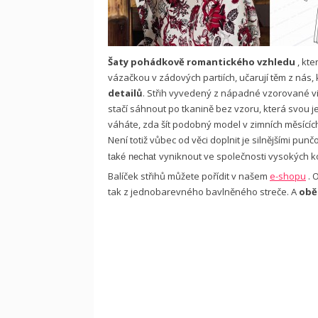
Šaty pohádkově romantického vzhledu
, kt
vázačkou v zádových partiích, učarují těm z nás
detailů
. Střih vyvedený z nápadné vzorované vi
stačí sáhnout po tkanině bez vzoru, která svou jed
váháte, zda šít podobný model v zimních měsících,
Není totiž vůbec od věci doplnit je silnějšími p
vyniknout ve společnosti vysokých k
také nechat
Balíček střihů můžete pořídit v našem
e-shopu
. 
tak z jednobarevného bavlněného streče. A
obě 