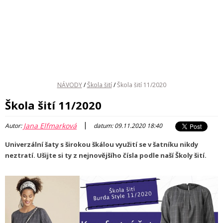
NÁVODY
/
Škola šití
/
Škola šití 11/2020
Škola šití 11/2020
|
Jana Elfmarková
Autor:
datum: 09.11.2020 18:40
Univerzální šaty s širokou škálou využití se v šatníku nikdy
neztratí. Ušijte si ty z nejnovějšího čísla podle naší Školy šití.