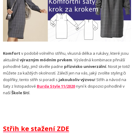
Komfort
v podobě volného střihu, vkusná délka a rukávy, které jsou
aktuálně
výrazným módním prvkem
. Výsledná kombinace přináší
pohodlné šaty, jimž skvěle padne
přízvisko univerzální
. Nosit je totiž
můžete za každých okolností. Záleží jen na vás, jaký zvolíte styling či
doplňky, tento střih si poradí s
jakoukoliv výzvou
! Střih a návod na
šaty z listopadové
Burda Style 11/2020
nyní k dispozici pohodlně v
naší
Škole šití
.
Střih ke stažení ZDE