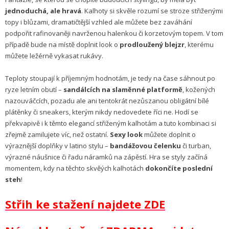
jednoduchá, ale hravá
. Kalhoty si skvěle rozumí se stroze střiženými
topy i blůzami, dramatičtější vzhled ale můžete bez zaváhání
podpořit rafinovaněji navrženou halenkou či korzetovým topem. V tom
případě bude na místě doplnit look o
prodloužený blejzr
, kterému
můžete ležérně vykasat rukávy.
Teploty stoupají k příjemným hodnotám, je tedy na čase sáhnout po
ryze letním obutí –
sandálcích na slaměnné platformě
, kožených
nazouváčcích, pozadu ale ani tentokrát nezůszanou obligátní bílé
plátěnky či sneakers, kterým nikdy nedovedete říci ne. Hodí se
překvapivě i k těmto elegancí střiženým kalhotám a tuto kombinaci si
zřejmě zamilujete víc, než ostatní.
Sexy look
můžete doplnit o
výraznější doplňky v latino stylu –
bandážovou čelenku
či turban,
výrazné náušnice či řadu náramků na zápěstí. Hra se styly začíná
momentem, kdy na těchto skvěých kalhotách
dokončíte poslední
steh
!
Střih ke stažení najdete ZDE