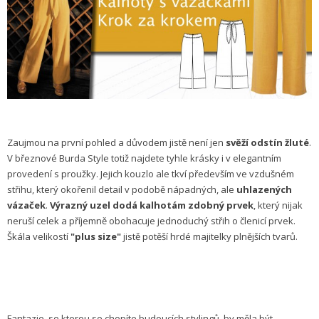
Zaujmou na první pohled a důvodem jistě není jen
svěží odstín žluté
.
V březnové Burda Style totiž najdete tyhle krásky i v elegantním
provedení s proužky. Jejich kouzlo ale tkví především ve vzdušném
střihu, který okořenil detail v podobě nápadných, ale
uhlazených
vázaček
.
Výrazný uzel dodá kalhotám zdobný prvek
, který nijak
neruší celek a příjemně obohacuje jednoduchý střih o členicí prvek.
Škála velikostí
"plus size"
jistě potěší hrdé majitelky plnějších tvarů.
Fantazie, se kterou se chopíte budoucích stylingů, by měla být