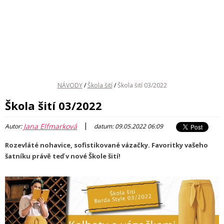
NÁVODY
/
Škola šití
/
Škola šití 03/2022
Škola šití 03/2022
|
Jana Elfmarková
Autor:
datum: 09.05.2022 06:09
Rozevláté nohavice, sofistikované vázačky. Favoritky vašeho
šatníku právě teď v nové Škole šití!