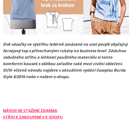
Dvě vázačky ve výstřihu ležérně zavázané na uzel povýší obyčejný
žerzejový top s přinechanými rukávy na business level. Zásluhou
vzdušného střihu a lehkosti použitého materiálu si tento
komfortní kousek s oblibou zařadíte také mezi civilní oblečení.
Střih včetně návodu najdete v aktuálním vydání časopisu Burda
Style 8/2016 nebo v našem e-shopu.
NÁVOD KE STAŽENÍ ZDARMA
STŘIH K ZAKOUPENÍ V E-SHOPU