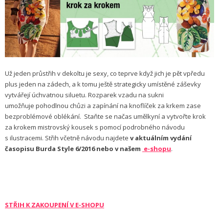
Už jeden průstřih v dekoltu je sexy, co teprve když jich je pět vpředu
plus jeden na zádech, a k tomu ještě strategicky umístěné záševky
vytvářejí úchvatnou siluetu. Rozparek vzadu na sukni
umožňuje pohodlnou chůzi a zapínání na knoflíček za krkem zase
bezproblémové oblékání.
Staňte se načas umělkyní a vytvořte krok
za krokem mistrovský kousek s pomocí podrobného návodu
s ilustracemi. Střih včetně návodu
najdete
v aktuálním vydání
časopisu Burda Style 6/2016 nebo v našem
e-shopu
.
STŘIH K ZAKOUPENÍ V E-SHOPU