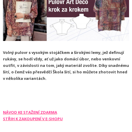
Volný pulovr s vysokým stojáčkem a širokými lemy, jež definují
rukávy, se hodí vždy, ať už jako domácí úbor, nebo venkovní
outfit, v závislosti na tom, jaký materiál zvolíte. Díky snadnému
šití, o čemž vás přesvědčí Škola šití, si ho můžete zhotovit hned
v několika variantách.
NÁVOD KE STAŽENÍ ZDARMA
STŘIH K ZAKOUPENÍ V E-SHOPU