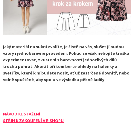
Jaký materiál na sukni zvolíte, je čistě na vás, slušet jí budou
vzory i jednobarevné provedení. Pokud se však nebojíte trošku
experimentovat, zkuste si s barevností jednotlivých dílů
trochu pohrát. Akorát při tom berte ohledy na halenky a
svetříky, které k ní budete nosit, ať už zastrčené dovnitř, nebo
volně spuštěné, aby spolu ve výsledku pěkně ladily.
NÁVOD KE STAŽENÍ
STŘIH K ZAKOUPENÍ V E-SHOPU