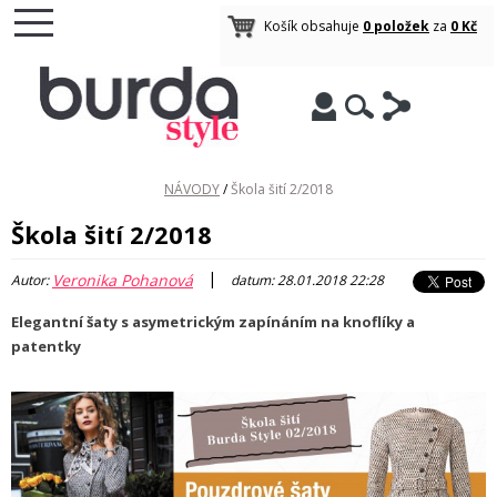
Košík obsahuje
0 položek
za
0 Kč
NÁVODY
/
Škola šití 2/2018
Škola šití 2/2018
|
Veronika Pohanová
Autor:
datum: 28.01.2018 22:28
Elegantní šaty s asymetrickým zapínáním na knoflíky a
patentky