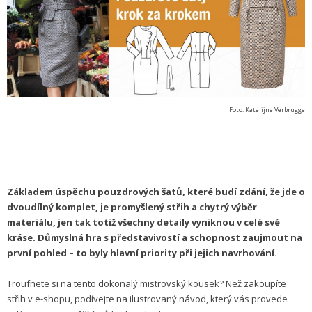
Foto: Katelijne Verbrugge
Základem úspěchu pouzdrových šatů, které budí zdání, že jde o
dvoudílný komplet, je promyšlený střih a chytrý výběr
materiálu, jen tak totiž všechny detaily vyniknou v celé své
kráse. Důmyslná hra s představivostí a schopnost zaujmout na
první pohled – to byly hlavní priority při jejich navrhování.
Troufnete si na tento dokonalý mistrovský kousek? Než zakoupíte
střih v e-shopu, podívejte na ilustrovaný návod, který vás provede