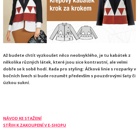
Až budete chtít vyzkoušet něco neobvyklého, je tu kabátek z
několika různých látek, které jsou sice kontrastní, ale velmi
dobře se k sobě hodí. Rada pro styling: Áčková linie s rozparky v
bočních švech si bude rozumět především s pouzdrovými šaty či
úzkou sukní.
NÁVOD KE STAŽEN
Í
STŘIH K ZAKOUPENÍ V E-SHOPU