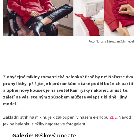
Foto: Norbert Bäres, Jan Schmiedel
Z obyčejné mikiny romantická halenka? Proč by ne! Nařaste dva
pruhy látky, přišijte je k průramkům a také podél bočních partií
a úplně nový kousek je na světě!
Kam rýšky nakonec umístíte,
záleží na vás, stejným způsobem můžete vylepšit klidně i jiný
model.
Základní střih na mikinu je k zakoupení v našem e-shopu
ZDE
. Návod
jak na halenku s rýšky najdete ve fotogalerii.
Galerie:
Rýškový update