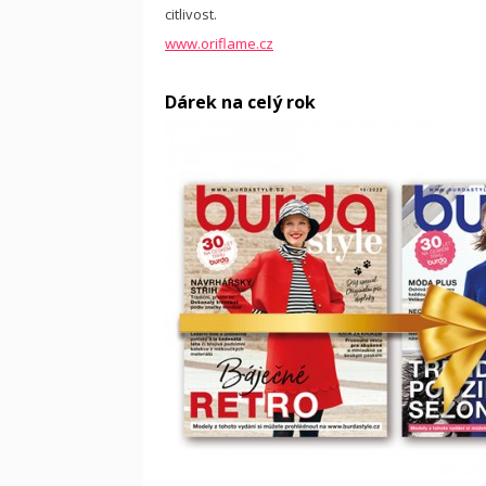
citlivost.
www.oriflame.cz
Dárek na celý rok