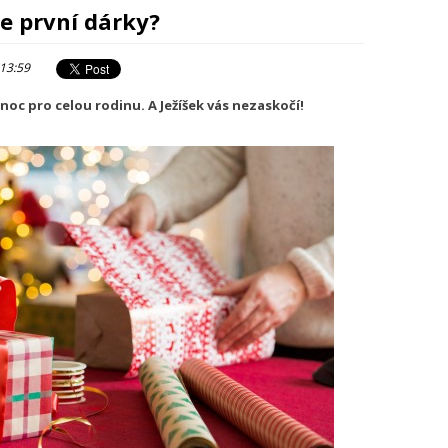
te první dárky?
 13:59
noc pro celou rodinu. A Ježíšek vás nezaskočí!