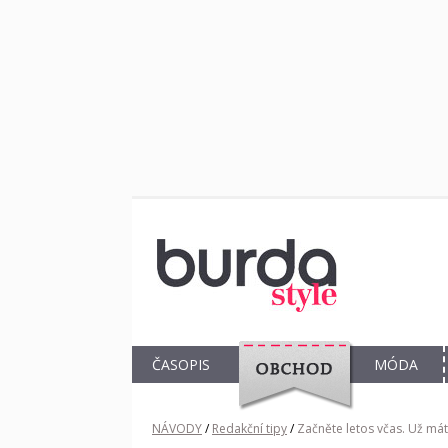
ČASOPIS
MÓDA
OBCHOD
NÁVODY
/
Redakční tipy
/
Začněte letos včas. Už mát