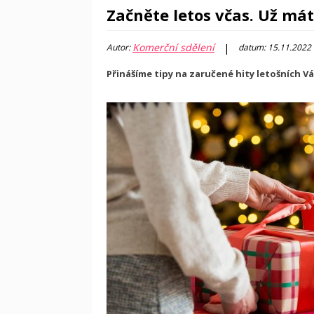
Začněte letos včas. Už má
Komerční sdělení
|
Autor:
datum: 15.11.2022
Přinášíme tipy na zaručené hity letošních Vá