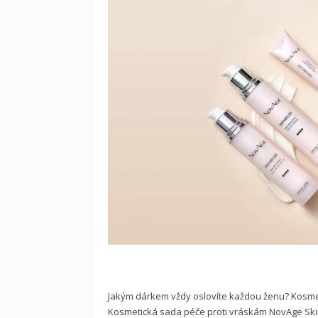
Jakým dárkem vždy oslovíte každou ženu? Kosmeti
Kosmetická sada péče proti vráskám NovAge Skinre