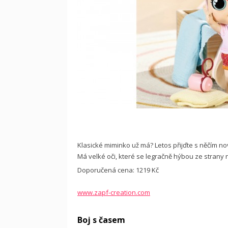
Klasické miminko už má? Letos přijďte s něčím 
Má velké oči, které se legračně hýbou ze strany
Doporučená cena: 1219 Kč
www.zapf-creation.com
Boj s časem