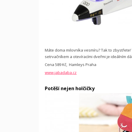
Máte doma milovníka vesmíru? Tak to zbystřete! 
setrvačníkem a otevíracími dveřmi je ideálním d
Cena 589 Kč, Hamleys Praha
www.jabadaba.cz
Potěší nejen holčičky