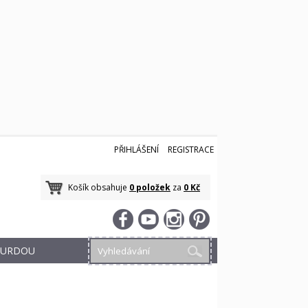
PŘIHLÁŠENÍ
REGISTRACE
Košík obsahuje
0 položek
za
0 Kč
 BURDOU