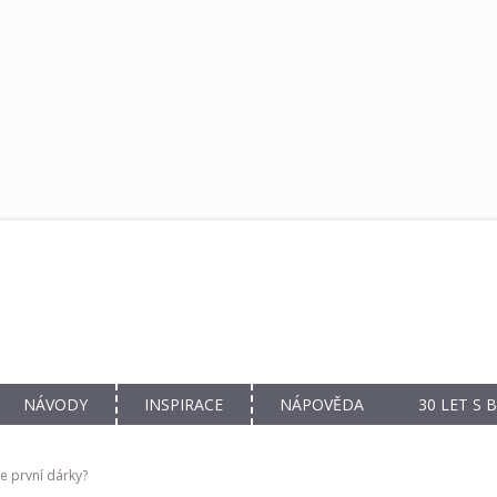
NÁVODY
INSPIRACE
NÁPOVĚDA
30 LET S
e první dárky?