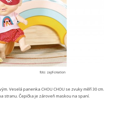
foto: zapf-creation
novým. Veselá panenka CHOU CHOU se zvuky měří 30 cm.
 na stranu. Čepička je zároveň maskou na spaní.