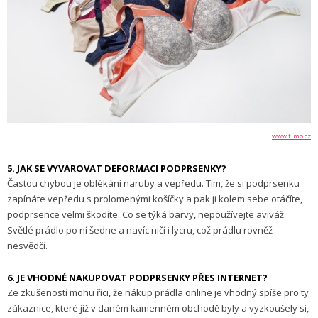
www.timo.cz
5. JAK SE VYVAROVAT DEFORMACI PODPRSENKY?
Častou chybou je oblékání naruby a vepředu. Tím, že si podprsenku
zapínáte vepředu s prolomenými košíčky a pak ji kolem sebe otáčíte,
podprsence velmi škodíte. Co se týká barvy, nepoužívejte aviváž.
Světlé prádlo po ní šedne a navíc ničí i lycru, což prádlu rovněž
nesvědčí.
6. JE VHODNÉ NAKUPOVAT PODPRSENKY PŘES INTERNET?
Ze zkušeností mohu říci, že nákup prádla online je vhodný spíše pro ty
zákaznice, které již v daném kamenném obchodě byly a vyzkoušely si,