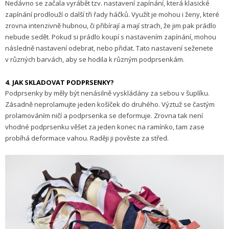
Nedávno se začala vyrábět tzv. nastavení zapínání, která klasické
zapínání prodlouží o další tři řady háčků. Využít je mohou i ženy, které
zrovna intenzivně hubnou, či přibírají a mají strach, že jim pak prádlo
nebude sedět. Pokud si prádlo koupí s nastavením zapínání, mohou
následně nastavení odebrat, nebo přidat. Tato nastavení seženete
v různých barvách, aby se hodila k různým podprsenkám.
4. JAK SKLADOVAT PODPRSENKY?
Podprsenky by měly být nenásilně vyskládány za sebou v šuplíku.
Zásadně neprolamujte jeden košíček do druhého. Výztuž se častým
prolamováním ničí a podprsenka se deformuje. Zrovna tak není
vhodné podprsenku věšet za jeden konec na ramínko, tam zase
probíhá deformace vahou. Raději ji pověste za střed.