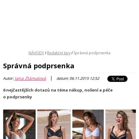
NÁVODY
/
Redakční tipy
/
Správná podprsenka
Správná podprsenka
|
Jana Zlámalová
Autor:
datum: 06.11.2015 12:52
6 nejčastějších dotazů na téma nákup, nošení a péče
o podprsenky