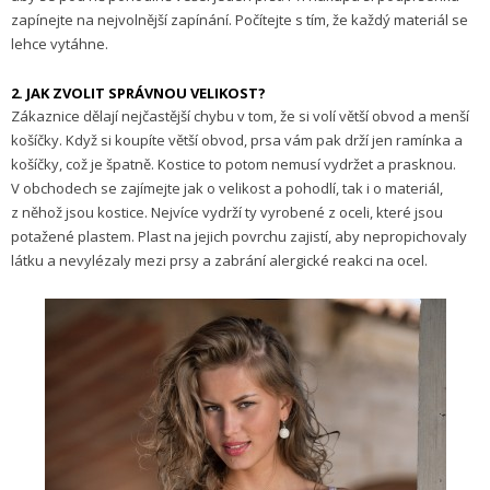
zapínejte na nejvolnější zapínání. Počítejte s tím, že každý materiál se
lehce vytáhne.
2. JAK ZVOLIT SPRÁVNOU VELIKOST?
Zákaznice dělají nejčastější chybu v tom, že si volí větší obvod a menší
košíčky. Když si koupíte větší obvod, prsa vám pak drží jen ramínka a
košíčky, což je špatně. Kostice to potom nemusí vydržet a prasknou.
V obchodech se zajímejte jak o velikost a pohodlí, tak i o materiál,
z něhož jsou kostice. Nejvíce vydrží ty vyrobené z oceli, které jsou
potažené plastem. Plast na jejich povrchu zajistí, aby nepropichovaly
látku a nevylézaly mezi prsy a zabrání alergické reakci na ocel.