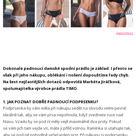
www.timo.cz
Dokonale padnoucí damské spodní prádlo je základ. I přesto se
však při jeho nákupu, oblékání i nošení dopouštíme řady chyb.
Na šest nejčastějších dotazů odpovídá Markéta Jiráčková,
spolumajitelka výrobce prádla TIMO.
1. JAK POZNAT DOBŘE PADNOUCÍ PODPRSENKU?
Podprsenka by vám měla při nákupu sedět na obvodu velmi pevně.
Ideálně tak, aby se vám prsa nepohnula, když zvednete ruce nad
hlavu. Vzadu by se pod ní měly vejít maximálně dva prsty. Pokud
se vám jich tam vejde víc, máte ji příliš volnou. Ramínka si utahujte tak,
aby se pod ně pohodlně vešel jeden prst. Při nákupu si podprsenku