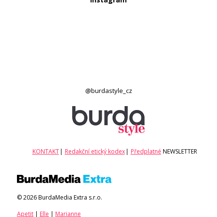
@burdastyle_cz
KONTAKT
|
Redakční etický kodex
|
Předplatné
NEWSLETTER
© 2026 BurdaMedia Extra s.r.o.
Apetit
|
Elle
|
Marianne