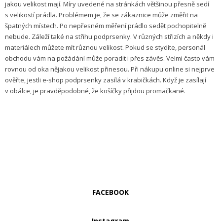
jakou velikost mají. Míry uvedené na stránkách většinou přesně sedí
s velikostí prádla. Problémem je, že se zákaznice může změřit na
špatných místech. Po nepřesném měření prádlo sedět pochopitelně
nebude. Záleží také na střihu podprsenky. V různých střizích a někdy i
materiálech můžete mít různou velikost. Pokud se stydíte, personál
obchodu vám na požádání může poradit i přes závěs. Velmi často vám
rovnou od oka nějakou velikost přinesou. Při nákupu online si nejprve
ověřte, jestli e-shop podprsenky zasílá v krabičkách. Když je zasílají
v obálce, je pravděpodobné, že košíčky přijdou promačkané.
FACEBOOK
Instagram