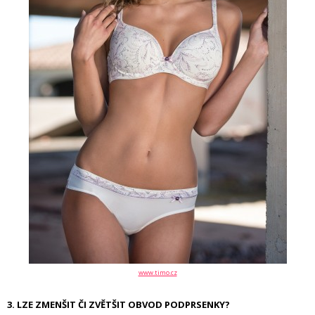
www.timo.cz
3. LZE ZMENŠIT ČI ZVĚTŠIT OBVOD PODPRSENKY?