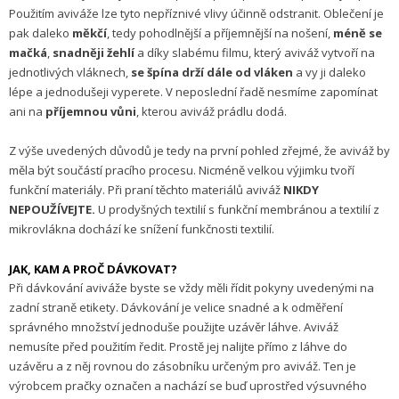
Použitím aviváže lze tyto nepříznivé vlivy účinně odstranit. Oblečení je
pak daleko
měkčí
, tedy pohodlnější a příjemnější
na nošení,
méně se
mačká
,
snadněji žehlí
a díky slabému filmu, který aviváž vytvoří
na
jednotlivých vláknech,
se špína drží dále od vláken
a vy ji daleko
lépe a jednodušeji vyperete. V neposlední řadě nesmíme zapomínat
ani na
příjemnou vůni
, kterou aviváž prádlu dodá.
Z výše uvedených důvodů je tedy na první pohled zřejmé, že aviváž by
měla být součástí pracího procesu. Nicméně velkou výjimku tvoří
funkční materiály. Při praní těchto materiálů aviváž
NIKDY
NEPOUŽÍVEJTE.
U prodyšných textilií s funkční membránou a textilií
z
mikrovlákna dochází ke snížení funkčnosti textilií.
JAK, KAM A PROČ DÁVKOVAT?
Při dávkování aviváže byste se vždy měli řídit pokyny uvedenými na
zadní straně etikety. Dávkování je velice snadné a k odměření
správného množství jednoduše použijte uzávěr láhve. Aviváž
nemusíte před použitím ředit. Prostě jej nalijte přímo z láhve do
uzávěru a z něj rovnou do zásobníku určeným pro aviváž. Ten je
výrobcem pračky označen a nachází se buď uprostřed výsuvného