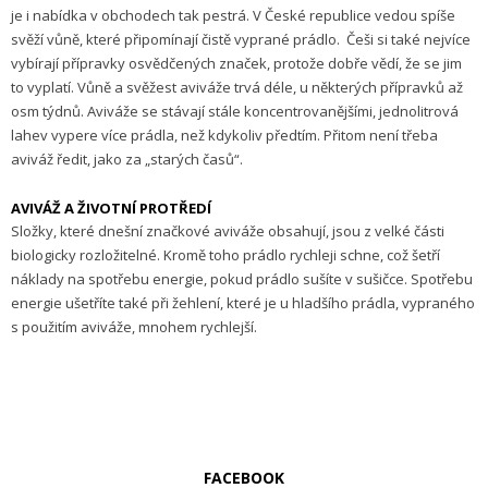
je i nabídka v obchodech tak pestrá. V České republice vedou spíše
svěží vůně, které připomínají čistě vyprané prádlo.
Češi si také nejvíce
vybírají přípravky osvědčených značek, protože dobře vědí, že se jim
to vyplatí. Vůně a svěžest aviváže trvá déle, u některých přípravků až
osm týdnů. Aviváže se stávají stále koncentrovanějšími, jednolitrová
lahev vypere více prádla, než kdykoliv předtím. Přitom není třeba
aviváž ředit, jako za „starých časů“.
AVIVÁŽ A ŽIVOTNÍ PROTŘEDÍ
Složky, které dnešní značkové aviváže obsahují, jsou z velké části
biologicky rozložitelné. Kromě toho prádlo rychleji schne, což šetří
náklady na spotřebu energie, pokud prádlo sušíte v sušičce. Spotřebu
energie ušetříte také při žehlení, které je u hladšího prádla, vypraného
s použitím aviváže, mnohem rychlejší.
FACEBOOK