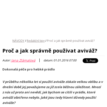
NÁVODY
/
Redakční tipy
/
Proč a jak správně používat aviváž?
Proč a jak správně používat aviváž?
|
Jana Zlámalová
Autor:
datum: 01.01.2016 07:00
Dokonalá péče pro hebké prádlo
V průběhu několika let si použití aviváže získalo velkou oblibu a v
dnešní době jej považujeme za již zcela běžnou záležitost. Mnozí
z nás už proto ani nevědí, jak bychom se cítili v prádle, které
aviváží ošetřeno nebylo. Jaké jsou tedy hlavní důvody použití
aviváže?