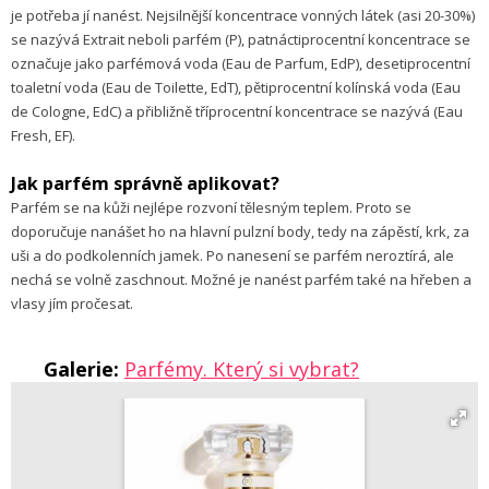
je potřeba jí nanést. Nejsilnější koncentrace vonných látek (asi 20-30%)
se nazývá Extrait neboli parfém (P), patnáctiprocentní koncentrace se
označuje jako parfémová voda (Eau de Parfum, EdP), desetiprocentní
toaletní voda (Eau de Toilette, EdT), pětiprocentní kolínská voda (Eau
de Cologne, EdC) a přibližně tříprocentní koncentrace se nazývá (Eau
Fresh, EF).
Jak parfém správně aplikovat?
Parfém se na kůži nejlépe rozvoní tělesným teplem. Proto se
doporučuje nanášet ho na hlavní pulzní body, tedy na zápěstí, krk, za
uši a do podkolenních jamek. Po nanesení se parfém neroztírá, ale
nechá se volně zaschnout. Možné je nanést parfém také na hřeben a
vlasy jím pročesat.
Galerie:
Parfémy. Který si vybrat?