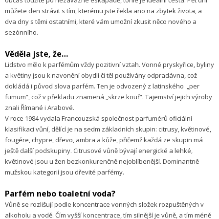
občas toužíte po nezávazné eskapádě, tohle je ideální cesta. Pět dní
můžete den strávit s tím, kterému jste řekla ano na zbytek života, a
dva dny s těmi ostatními, které vám umožní zkusit něco nového a
sezónního.
Věděla jste, že…
Lidstvo mělo k parfémům vždy pozitivní vztah. Vonné pryskyřice, byliny
a květiny jsou k navonění obydlí či těl používány odpradávna, což
dokládá i původ slova parfém. Ten je odvozený z latinského „per
fumum“, což v překladu znamená „skrze kouř“. Tajemství jejich výroby
znali Římané i Arabové.
V roce 1984 vydala Francouzská společnost parfumérů oficiální
klasifikaci vůní, dělící je na sedm základních skupin: citrusy, květinové,
fougére, chypre, dřevo, ambra a kůže, přičemž každá ze skupin má
ještě další podskupiny. Citrusové vůně bývají energické a lehké,
květinové jsou u žen bezkonkurenčně nejoblíbenější. Dominantně
mužskou kategorií jsou dřevité parfémy.
Parfém nebo toaletní voda?
Vůně se rozlišují podle koncentrace vonných složek rozpuštěných v
alkoholu a vodě. Čím vyšší koncentrace, tím silnější je vůně, a tím méně