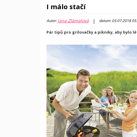
I málo stačí
Jana Zlámalová
|
Autor:
datum: 03.07.2018 05
Pár tipů pro grilovačky a pikniky, aby bylo lé