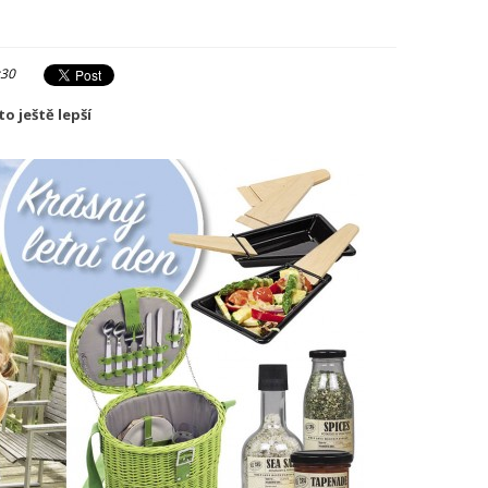
:30
to ještě lepší