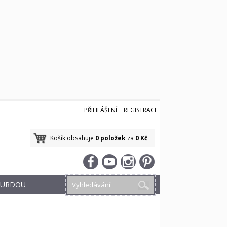
PŘIHLÁŠENÍ
REGISTRACE
Košík obsahuje
0 položek
za
0 Kč
 BURDOU