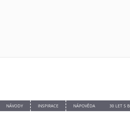
NÁVODY
INSPIRACE
NÁPOVĚDA
30 LET S