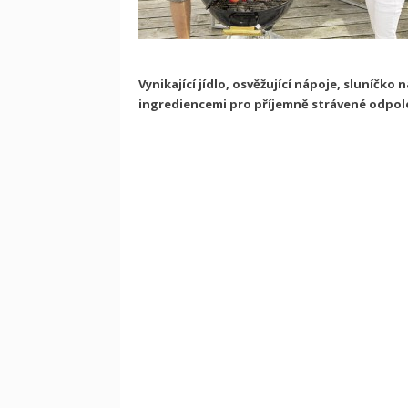
Vynikající jídlo, osvěžující nápoje, sluníčko
ingrediencemi pro příjemně strávené odpole