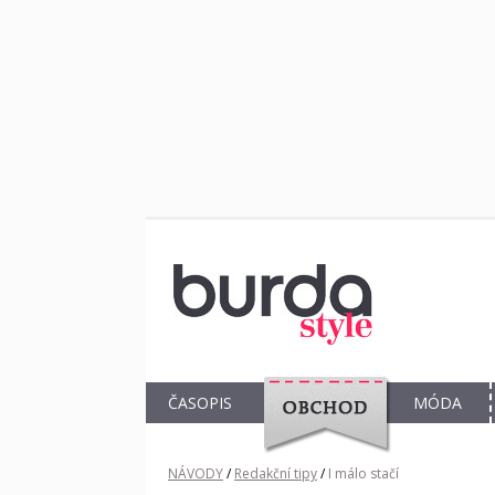
ČASOPIS
MÓDA
OBCHOD
NÁVODY
/
Redakční tipy
/
I málo stačí