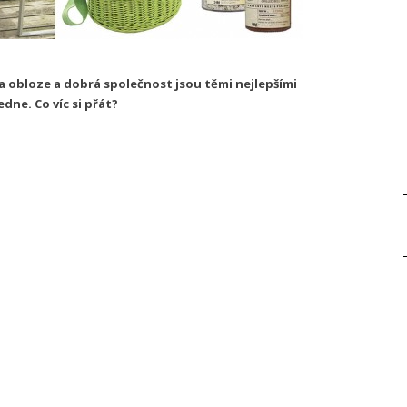
 na obloze a dobrá společnost jsou těmi nejlepšími
dne. Co víc si přát?