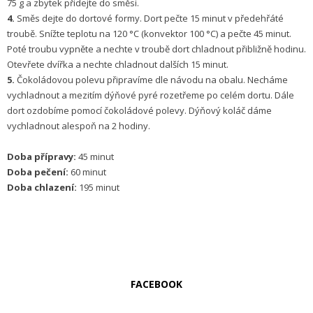
75 g a zbytek přidejte do směsi.
4.
Směs dejte do dortové formy. Dort pečte 15 minut v předehřáté
troubě. Snížte teplotu na 120 °C (konvektor 100 °C) a pečte 45 minut.
Poté troubu vypněte a nechte v troubě dort chladnout přibližně hodinu.
Otevřete dvířka a nechte chladnout dalších 15 minut.
5.
Čokoládovou polevu připravíme dle návodu na obalu. Necháme
vychladnout a mezitím dýňové pyré rozetřeme po celém dortu. Dále
dort ozdobíme pomocí čokoládové polevy. Dýňový koláč dáme
vychladnout alespoň na 2 hodiny.
Doba přípravy:
45 minut
Doba pečení:
60 minut
Doba chlazení:
195 minut
FACEBOOK