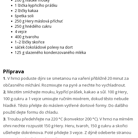
200 g hladké mouky
1 lžička kypřicího prášku
2 lžičky kakaa
špetka soli
250 g Hery máslová příchuť
250 g hnědého cukru
4 vejce
400 g tvarohu
1–2 lžičky skořice
sáček čokoládové polevy na dort
125 g slazeného kondenzovaného mléka
Příprava
1.
V hrnci poduste dýni se smetanou na vaření přibližně 20 minut za
občasného míchání. Rozmixujte na pyré a nechte ho vychladnout.
2.
Mezitím smíchejte mouku, kypřící prášek, kakao a sůl. 100 g Hery,
100 g cukru a 1 vejce umixujte ručním mixérem, dokud těsto nebude
hladké. Těsto přelijte do máslem vytřené dortové formy. Do dalšího
použití dejte formu do chladu.
3.
Troubu předehřejte na 220 °C (konvektor 200 °C). V hrnci na mírném
ohni nechte rozpustit 150 g Hery. Heru, tvaroh, 150 g cukru a skořici
ušlehejte dokrémova. Poté přidejte 3 vejce. Z dýně odeberte stranou