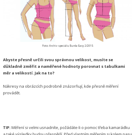
Foto: Archiv speciálu Burda Easy 2/2015
Abyste přesně určili svou správnou velikost, musíte se
důkladně změřit a naměřené hodnoty porovnat s tabulkami
měr a velikostí. Jak na to?
Nákresy na obrázcích podrobně znázorňují, kde přesně měření
provádět.
TIP:
Měření si velmi usnadníte, požádáte-li o pomoc třeba kamarádku
a také výsledky budou přesnější. Před vlastním měřením si kolem pasu