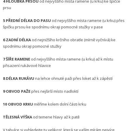
4 HLOUBKA PRSOU
od nejvyššího místa ramene (u krku) ke špičce
prsu
5 PŘEDNÍ DÉLKA DO PASU
od nejvyššího místa ramene (u krku) přes
špičku prsou ke spodnímu okraji pomocné stužky v pase
6 ZADNÍ DÉLKA
od nejnižšího krčního obratle (mírně vyčnívá) ke
spodnímu okraji pomocné stužky
7 ŠÍŘE RAMENE
od nejvyššího místa ramene (u krku) až k místu
přisazení rukávové hlavice
8 DÉLKA RUKÁVU
na lehce ohnuté paži přes loket až k zápěstí
9 OBVOD PAŽE
přes nejširší místo nadloktí
10 OBVOD KRKU
měříme kolem dolní části krku
TĚLESNÁ VÝŠKA
od temene hlavy až k patě
V tabulce si vyhledejte tu velikost, která se vaším mírám nejvíce