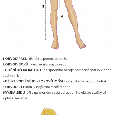
1 OBVOD PASU
těsně na pomocné stužce
2 OBVOD BOKŮ
přes nejširší místo sedu
3 BOČNÍ DÉLKA KALHOT
od spodního okraje pomocné stužky v pase
pod kotník
4 DÉLKA VNITŘNÍHO KROKOVÉHO ŠVU
od rozkroku až pod kotník
5 OBVOD STEHNA
v nejširším místě stehna
6 VÝŠKA SEDU
při vzpřímeném sedu od spodního okraje stužky až
k ploše sedadla