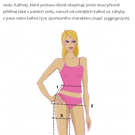
sedu. Kalhoty, které postavu těsně obepínají, proto musí přesně
přiléhat také v partiích sedu, narozíl od volnějších kalhot se záhyby
v pase nebo kalhot ryze sportovního charakteru (např. joggingových).