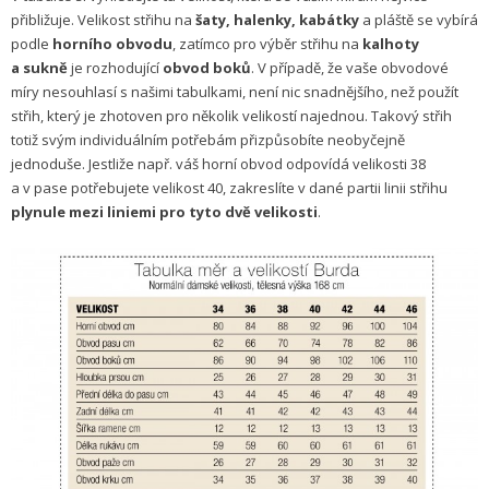
přibližuje. Velikost střihu na
šaty, halenky, kabátky
a pláště se vybírá
podle
horního obvodu
, zatímco pro výběr střihu na
kalhoty
a sukně
je rozhodující
obvod boků
. V případě, že vaše obvodové
míry nesouhlasí s našimi tabulkami, není nic snadnějšího, než použít
střih, který je zhotoven pro několik velikostí najednou. Takový střih
totiž svým individuálním potřebám přizpůsobíte neobyčejně
jednoduše. Jestliže např. váš horní obvod odpovídá velikosti 38
a v pase potřebujete velikost 40, zakreslíte v dané partii linii střihu
plynule mezi liniemi pro tyto dvě velikosti
.