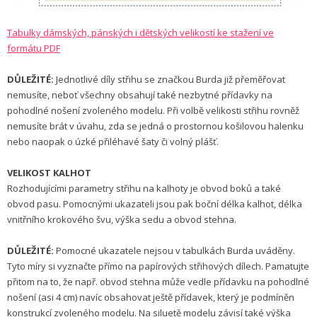
Tabulky dámských, pánských i dětských velikostí ke stažení ve
formátu PDF
DŮLEŽITÉ:
Jednotlivé díly střihu se značkou Burda již přeměřovat
nemusíte, neboť všechny obsahují také nezbytné přídavky na
pohodlné nošení zvoleného modelu. Při volbě velikosti střihu rovněž
nemusíte brát v úvahu, zda se jedná o prostornou košilovou halenku
nebo naopak o úzké přiléhavé šaty či volný plášť.
VELIKOST KALHOT
Rozhodujícími parametry střihu na kalhoty je obvod boků a také
obvod pasu. Pomocnými ukazateli jsou pak boční délka kalhot, délka
vnitřního krokového švu, výška sedu a obvod stehna.
DŮLEŽITÉ:
Pomocné ukazatele nejsou v tabulkách Burda uváděny.
Tyto míry si vyznačte přímo na papírových střihových dílech. Pamatujte
přitom na to, že např. obvod stehna může vedle přídavku na pohodlné
nošení (asi 4 cm) navíc obsahovat ještě přídavek, který je podmíněn
konstrukcí zvoleného modelu. Na siluetě modelu závisí také výška