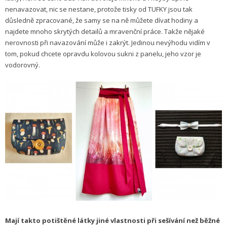
nenavazovat, nic se nestane, protože tisky od TUFKY jsou tak
důsledně zpracované, že samy se na ně můžete dívat hodiny a
najdete mnoho skrytých detailů a mravenční práce. Takže nějaké
nerovnosti při navazování může i zakrýt. Jedinou nevýhodu vidím v
tom, pokud chcete opravdu kolovou sukni z panelu, jeho vzor je
vodorovný.
Mají takto potištěné látky jiné vlastnosti při sešívání než běžné