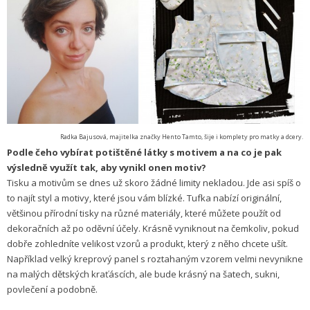
Radka Bajusová, majitelka značky Hento Tamto, šije i komplety pro matky a dcery.
Podle čeho vybírat potištěné látky s motivem a na co je pak
výsledně využít tak, aby vynikl onen motiv?
Tisku a motivům se dnes už skoro žádné limity nekladou. Jde asi spíš o
to najít styl a motivy, které jsou vám blízké. Tufka nabízí originální,
většinou přírodní tisky na různé materiály, které můžete použít od
dekoračních až po oděvní účely. Krásně vyniknout na čemkoliv, pokud
dobře zohledníte velikost vzorů a produkt, který z něho chcete ušít.
Například velký kreprový panel s roztahaným vzorem velmi nevynikne
na malých dětských kraťáscích, ale bude krásný na šatech, sukni,
povlečení a podobně.