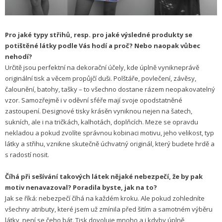
Pro jaké typy střihů, resp. pro jaké výsledné produkty se
potištěné látky podle Vás hodí a proč? Nebo naopak vůbec
nehodí?
Určitě jsou perfektní na dekorační účely, kde úplně vynikneprávě
originální tisk a věcem propůjčí duši. Polštáře, povlečení, závěsy,
čalounění, batohy, tašky – to všechno dostane rázem neopakovatelný
vzor. Samozřejmě i v oděvní sféře mají svoje opodstatněné
zastoupení. Designové tisky krásěn vyniknou nejen na šatech,
sukních, ale i na tričkách, kalhotách, doplňcích. Meze se opravdu
nekladou a pokud zvolíte správnou kobinaci motivu, jeho velikost, typ
látky a střihu, vznikne skutečně úchvatný originál, který budete hrdě a
s radostí nosit.
Číhá při sešívání takových látek nějaké nebezpečí, že by pak
motiv nenavazoval? Poradila byste, jak na to?
Jak se říká: nebezpečí číhá na každém kroku. Ale pokud zohledníte
všechny atributy, které jsem už zmínila před šitím a samotném výběru
látky, není se čeho bát. Tisk dovoluje mnoho a i kdyby úplně