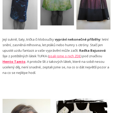
Její sukně, šaty, trička či kloboučky
vypráví nekonečné příběhy
: letní
snění, zasněná mlhovina, let ptáků nebo humry s citróny. Stačí jen
upustit uzdu fantazii a vaše vyprávění může začít.
Radka Bajusová
šije z potištěných látek TUFKA (
psali jsme o nich ZDE
) pod značkou
Hento Tamto
. A protože šít z takových látek, které na sobě nesou
ucelený děj, není snadné, zeptali jsme se, na co si dát největší pozor a
na co se nejlépe hodí.