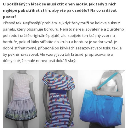
U potištěných látek se musí ctít onen motiv. Jak tedy z nich
nejlépe pak stříhat střih, aby vše pak sedělo? Na co si dávat
pozor?
Přesně tak. Nejčastější problém je, když ženy touží po kolové sukni z
panelu, který obsahuje borduru. Není to nerealizovatelné a z určitého
pohledu i určitě originálně pojaté, ale zabijete ten krásný vzor na
borduře, pokud látky stříháte do kruhu a bordura je vodorovná. Je
dobré stříhat rovně, případně po křivkách sesazovat vzor tisku tak, a
by pekně navazoval. Ale vzory jsou tak krásné, propracované a
důmyslné, že malé nerovnosti dokáží skrýt.