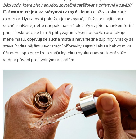
bázi vody, které pleť nebudou zbytečně zatěžovat a příjemně ji osvěží,”
říká
MUDr. Hajnalka Méryová Faragó
, dermatoložka a skincare
expertka. Hydratovat pokožku je nezbytné, ať už jste majitelkou
suché, smíšené, nebo naopak mastné pleti. Vyzrajete na nekomfortní
pnutí i lesknoucí se film. S přibývajícím věkem pokožka produkuje
méně mazu, objevují se suchá místa a nevzhledné šupinky, vrásky se
stávají viditelnějšími. Hydratační přípravky zajistí vláhu a hebkost. Za
účinného spojence lze označit kyselinu hyaluronovou, která váže
vodu a působí proti volným radikálům.