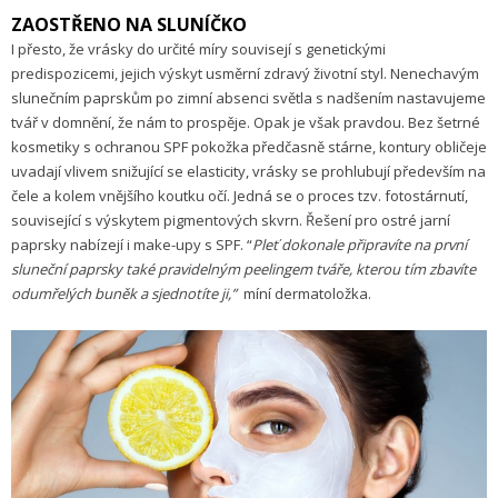
ZAOSTŘENO NA SLUNÍČKO
I přesto, že vrásky do určité míry souvisejí s genetickými
predispozicemi, jejich výskyt usměrní zdravý životní styl. Nenechavým
slunečním paprskům po zimní absenci světla s nadšením nastavujeme
tvář v domnění, že nám to prospěje. Opak je však pravdou. Bez šetrné
kosmetiky s ochranou SPF pokožka předčasně stárne, kontury obličeje
uvadají vlivem snižující se elasticity, vrásky se prohlubují především na
čele a kolem vnějšího koutku očí. Jedná se o proces tzv. fotostárnutí,
související s výskytem pigmentových skvrn. Řešení pro ostré jarní
paprsky nabízejí i make-upy s SPF. “
Pleť dokonale připravíte na první
sluneční paprsky také pravidelným peelingem tváře, kterou tím zbavíte
odumřelých buněk a sjednotíte ji,”
míní dermatoložka.