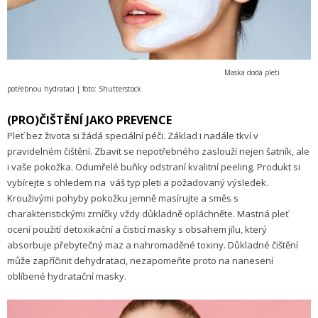
Maska dodá pleti
potřebnou hydrataci | foto: Shutterstock
(PRO)ČIŠTĚNÍ JAKO PREVENCE
Pleť bez života si žádá speciální péči. Základ i nadále tkví v
pravidelném čištění. Zbavit se nepotřebného zaslouží nejen šatník, ale
i vaše pokožka. Odumřelé buňky odstraní kvalitní peeling. Produkt si
vybírejte s ohledem na váš typ pleti a požadovaný výsledek.
Krouživými pohyby pokožku jemně masírujte a směs s
charakteristickými zrníčky vždy důkladně opláchněte. Mastná pleť
ocení použití detoxikační a čisticí masky s obsahem jílu, který
absorbuje přebytečný maz a nahromaděné toxiny. Důkladné čištění
může zapříčinit dehydrataci, nezapomeňte proto na nanesení
oblíbené hydratační masky.