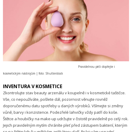
Pravidelnou péči dopřejte i
kosmetickým nástrojům | foto: Shutterstock
INVENTURA V KOSMETICE
Zkontrolujte stav beauty arzenálu v koupelně i v kosmetické taštičce.
Vše, co nepoužíváte, pošlete dál, pozornost věnujte rovněž
doporučenému datu spotřeby u daných výrobků. Všímejte si změny
vůně, barvy i konzistence. Podezřelé lahvičky vždy patří do koše.
Štětce a houbičky na make-up udržujte v čistotě pravidelně po celý rok.
Jejich pravidelným mytím chráníte pleť před zástupem bakterií, kterým
se na štětinách či v měkkém aplikátoru daří. Práci vám usnadní