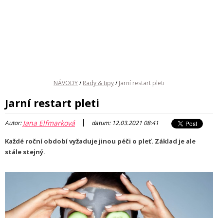
NÁVODY
/
Rady & tipy
/
Jarní restart pleti
Jarní restart pleti
|
Jana Elfmarková
Autor:
datum: 12.03.2021 08:41
Každé roční období vyžaduje jinou péči o pleť. Základ je ale
stále stejný.