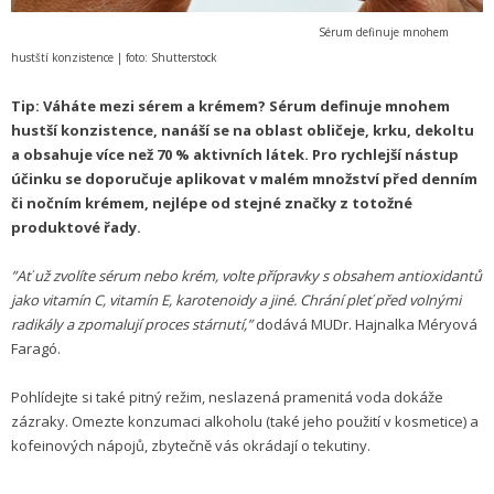
Sérum definuje mnohem
hustští konzistence |
foto: Shutterstock
Tip: Váháte mezi sérem a krémem? Sérum definuje mnohem
hustší konzistence, nanáší se na oblast obličeje, krku, dekoltu
a obsahuje více než 70 % aktivních látek. Pro rychlejší nástup
účinku se doporučuje aplikovat v malém množství před denním
či nočním krémem, nejlépe od stejné značky z totožné
produktové řady.
”Ať už zvolíte sérum nebo krém, volte přípravky s obsahem antioxidantů
jako vitamín C, vitamín E, karotenoidy a jiné. Chrání pleť před volnými
radikály a zpomalují proces stárnutí,”
dodává MUDr. Hajnalka Méryová
Faragó.
Pohlídejte si také pitný režim, neslazená pramenitá voda dokáže
zázraky. Omezte konzumaci alkoholu (také jeho použití v kosmetice) a
kofeinových nápojů, zbytečně vás okrádají o tekutiny.