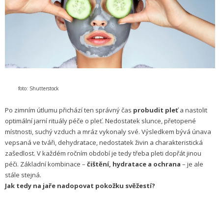
foto: Shutterstock
Po zimním útlumu přichází ten správný čas
probudit pleť
a nastolit
optimální jarní rituály péče o pleť. Nedostatek slunce, přetopené
místnosti, suchý vzduch a mráz vykonaly své. Výsledkem bývá únava
vepsaná ve tváři, dehydratace, nedostatek živin a charakteristická
zašedlost. V každém ročním období je tedy třeba pleti dopřát jinou
péči. Základní kombinace –
čištění, hydratace a ochrana
– je ale
stále stejná.
Jak tedy na jaře nadopovat pokožku svěžestí?