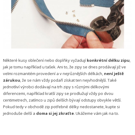
Některé kusy oblečení nebo doplňky vyžadují
konkrétní délku zipu
,
jak je tomu například u tašek. Ani to, že zipy se dnes prodávají již ve
velmi rozmanitém provedení a v nejrůznějších délkách,
není ještě
zárukou
, že se nám vždy podaří získat ten nejvhodnější. Také
jednotliví výrobci dodávají na trh zipy s různými délkovými
diferencemi, například kratší zipy se prodlužují vždy po dvou
centimetrech, zatímco u zipů delších bývají odstupy obvykle větší.
Pokud tedy v obchodě zip potřebné délky nedostanete, kupte si
jednoduše delší a
doma si jej zkraťte
. Ukážeme vám jak na to.