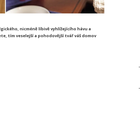
ického, nicméně líbivě vyhlížejícího hávu a
te, tím veselejší a pohodovější tvář váš domov