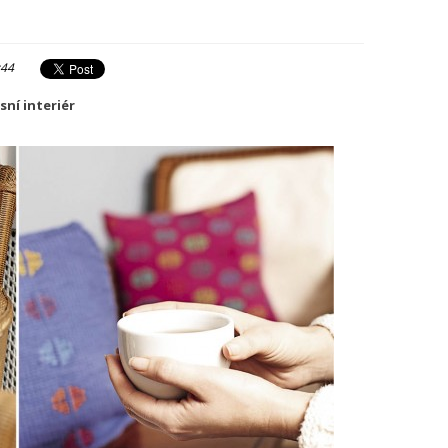
:44
sní interiér