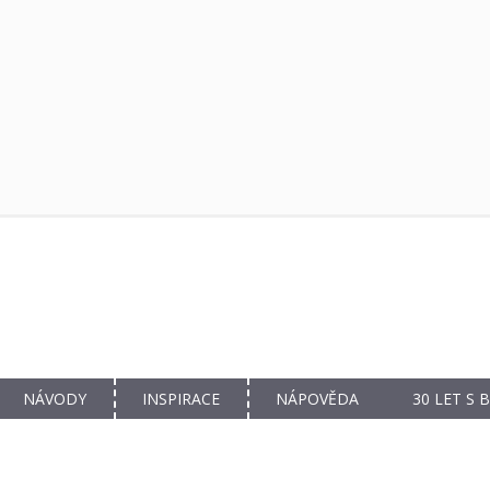
NÁVODY
INSPIRACE
NÁPOVĚDA
30 LET S