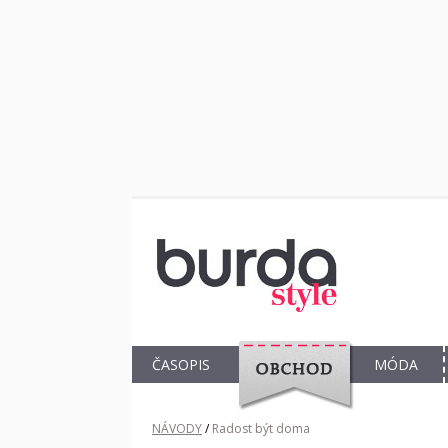
ČASOPIS
MÓDA
OBCHOD
NÁVODY
/
Radost být doma