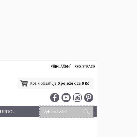
PŘIHLÁŠENÍ
REGISTRACE
Košík obsahuje
0 položek
za
0 Kč
 BURDOU