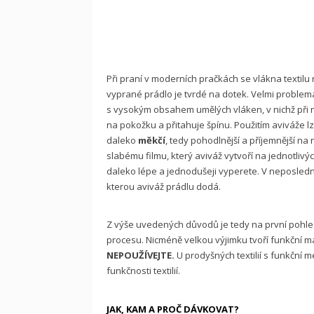
Při praní v moderních pračkách se vlákna textilu
vyprané prádlo je tvrdé na dotek. Velmi proble
s vysokým obsahem umělých vláken, v nichž při no
na pokožku a přitahuje špínu. Použitím aviváže lz
daleko
měkčí
, tedy pohodlnější a příjemnější
na 
slabému filmu, který aviváž vytvoří
na jednotlivý
daleko lépe a jednodušeji vyperete. V neposle
kterou aviváž prádlu dodá.
Z výše uvedených důvodů je tedy na první pohled
procesu. Nicméně velkou výjimku tvoří funkční mat
NEPOUŽÍVEJTE.
U prodyšných textilií s funkční 
funkčnosti textilií.
JAK, KAM A PROČ DÁVKOVAT?