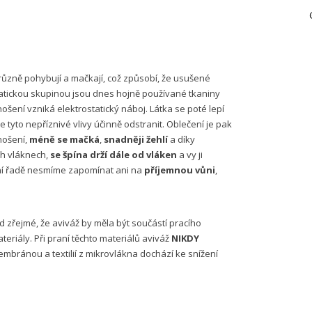
 různě pohybují a mačkají, což způsobí,
že usušené
matickou skupinou jsou dnes hojně používané tkaniny
šení vzniká elektrostatický náboj. Látka se poté lepí
e tyto nepříznivé vlivy účinně odstranit. Oblečení je pak
nošení,
méně se mačká
,
snadněji žehlí
a díky
ch vláknech,
se špína drží dále od vláken
a vy ji
dní řadě nesmíme zapomínat ani na
příjemnou vůni
,
 zřejmé, že aviváž by měla být součástí pracího
eriály. Při praní těchto materiálů aviváž
NIKDY
membránou a textilií
z mikrovlákna dochází ke snížení