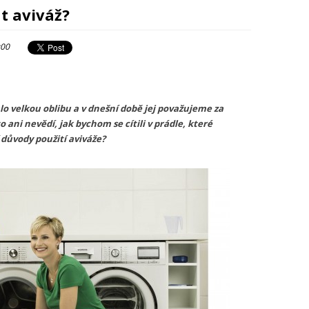
t aviváž?
:00
alo velkou oblibu a v dnešní době jej považujeme za
o ani nevědí, jak bychom se cítili v prádle, které
 důvody použití aviváže?