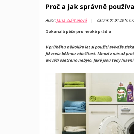
Proč a jak správně používa
Jana Zlámalová
|
Autor:
datum: 01.01.2016 07
Dokonalá péče pro hebké prádlo
V průběhu několika let si použití aviváže získ
již zcela běžnou záležitost. Mnozí z nás už prot
aviváží ošetřeno nebylo. Jaké jsou tedy hlavní