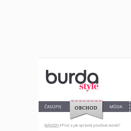
ČASOPIS
MÓDA
OBCHOD
NÁVODY
/
Proč a jak správně používat aviváž?