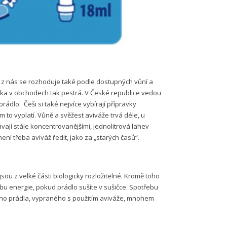
a z nás se rozhoduje také podle dostupných vůní a
ídka v obchodech tak pestrá. V České republice vedou
 prádlo.
Češi si také nejvíce vybírají přípravky
 to vyplatí. Vůně a svěžest aviváže trvá déle, u
vají stále koncentrovanějšími, jednolitrová lahev
ení třeba aviváž ředit, jako za „starých časů“.
sou z velké části biologicky rozložitelné. Kromě toho
ebu energie, pokud prádlo sušíte v sušičce. Spotřebu
adšího prádla, vypraného s použitím aviváže, mnohem