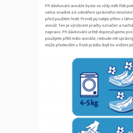
Při dávkování aviváže byste se vždy měli řídit p
velice snadné a k odměření správného množství 
před použitím ředit. Prostě jej nalijte přímo z l
aviváž. Ten je výrobcem pračky označen a nach
napravo. Při dávkování určitě doporučujeme pos
použijete příliš málo aviváže, nebude mít správný
může především u froté prádla dojít ke snížení je