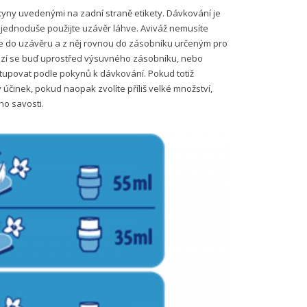
okyny uvedenými na zadní straně etikety. Dávkování je
jednoduše použijte uzávěr láhve. Aviváž nemusíte
áhve do uzávěru a z něj rovnou do zásobníku určeným pro
ází se buď uprostřed výsuvného zásobníku, nebo
tupovat podle pokynů k dávkování. Pokud totiž
 účinek, pokud naopak zvolíte příliš velké množství,
ho savosti.