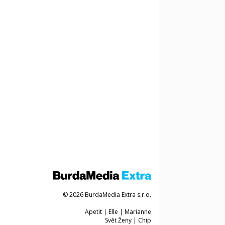
© 2026 BurdaMedia Extra s.r.o.
Apetit
|
Elle
|
Marianne
Svět Ženy
|
Chip