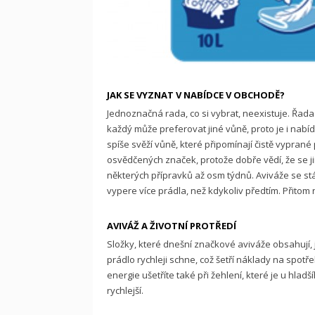
JAK SE VYZNAT V NABÍDCE V OBCHODĚ?
Jednoznačná rada, co si vybrat, neexistuje. Řad
každý může preferovat jiné vůně, proto je i nab
spíše svěží vůně, které připomínají čistě vyprané
osvědčených značek, protože dobře vědí, že se jim
některých přípravků až osm týdnů. Aviváže se stá
vypere více prádla, než kdykoliv předtím. Přitom n
AVIVÁŽ A ŽIVOTNÍ PROTŘEDÍ
Složky, které dnešní značkové aviváže obsahují, j
prádlo rychleji schne, což šetří náklady na spotř
energie ušetříte také při žehlení, které je u hl
rychlejší.