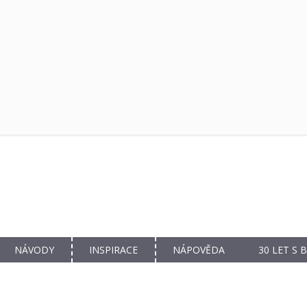
NÁVODY
INSPIRACE
NÁPOVĚDA
30 LET S