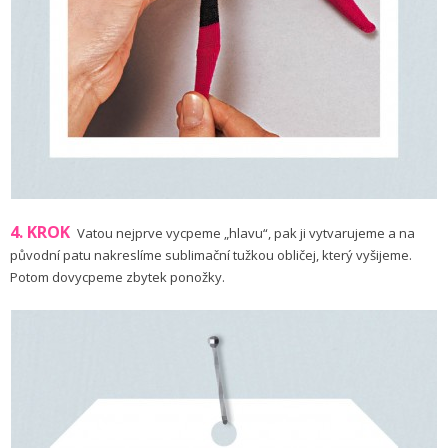
4. KROK
Vatou nejprve vycpe­me „hlavu“, pak ji vytvarujeme a na
původní patu nakreslíme sublimační tužkou obličej, který vyšijeme.
Potom dovy­cpeme zbytek ponožky.