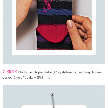
2. KROK
Plochu uvnitř prošitého „U“ vystřihneme, na okrajích však
ponecháme přídavky v šíři 3 mm.