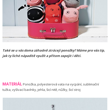
Také se u vás doma záhadně ztrácejí ponožky? Máme pro vás tip,
jak ty liché nápaditě využít a přitom zapojit i děti.
MATERIÁL
Ponožka, polyesterová vata na vycpání, sublimační
tužka, vyšívací bavlnky, jehla, šicí nitě, nůžky, šicí stroj