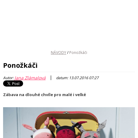
NÁVODY
/
Ponožkáči
Ponožkáči
|
Jana Zlámalová
Autor:
datum: 13.07.2016 07:27
Zábava na dlouhé chvíle pro malé i velké