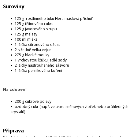
Suroviny
125 g rostlinného tuku Hera máslová příchuť
125 g třtinového cukru
125 g javorového sirupu
125 g melasy
100 ml mléka
1 lžička citronového džusu
2 středně velká vejce
275 g hladké mouky
1 vrchovatou lžičku jedlé sody
2 lžičky nastrouhaného zázvoru
1 lžička perníkového koření
Na zdobení
200 g cukrové polevy
ozdobný cukr (např. ve tvaru sněhových vloček nebo průhledných
krystalů)
Příprava