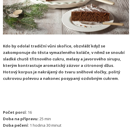
Kdo by odolal tradiční vůni skořice, obzvlášť když se
zakomponuje do těsta vymazleného koláče, v němž se snoubí
sladké chutě třitnového cukru, melasy a javorového sirupu,
kterým kontrastuje aromatický zázvor a citronový džus.
Hotový korpus je nakrájený do tvaru sněhové vločky, politý
cukrovou polevou a nakonec posypaný ozdobným cukrem.
Počet porcí:
16
Doba na přípravu:
25 min
Doba pečení:
1 hodina 30 minut