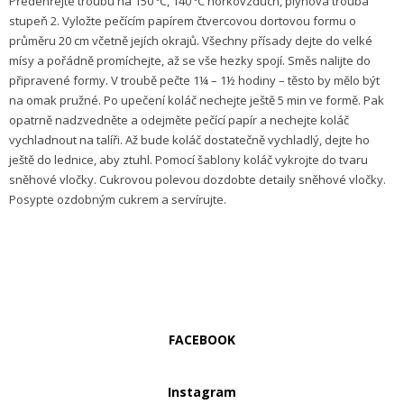
Předehřejte troubu na 150 ºC, 140 ºC horkovzduch, plynová trouba
stupeň 2. Vyložte pečícím papírem čtvercovou dortovou formu o
průměru 20 cm včetně jejích okrajů. Všechny přísady dejte do velké
mísy a pořádně promíchejte, až se vše hezky spojí. Směs nalijte do
připravené formy. V troubě pečte 1¼ – 1½ hodiny – těsto by mělo být
na omak pružné. Po upečení koláč nechejte ještě 5 min ve formě. Pak
opatrně nadzvedněte a odejměte pečící papír a nechejte koláč
vychladnout na talíři. Až bude koláč dostatečně vychladlý, dejte ho
ještě do lednice, aby ztuhl. Pomocí šablony koláč vykrojte do tvaru
sněhové vločky. Cukrovou polevou dozdobte detaily sněhové vločky.
Posypte ozdobným cukrem a servírujte.
FACEBOOK
Instagram