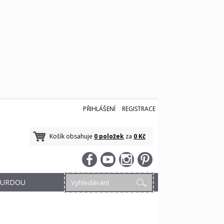
PŘIHLÁŠENÍ
REGISTRACE
Košík obsahuje
0 položek
za
0 Kč
 BURDOU