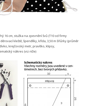
uhý 16 cm, stužka na zpevnění švů (T10 od firmy
 děrovací kleště, špendlíky, křída, 3,50 m šňůrky (průměr
ívko, krejčovský metr, pravítko, klipsy,
ematický nákres (viz níže)