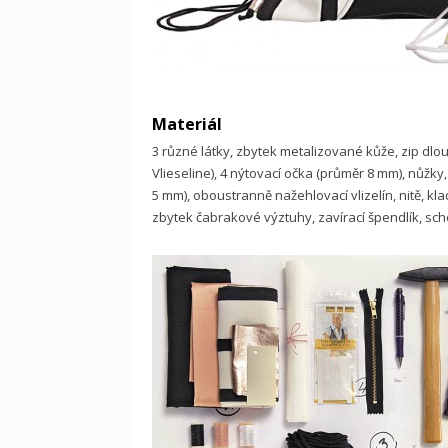
Materiál
3 různé látky, zbytek metalizované kůže, zip dlo
Vlieseline), 4 nýtovací očka (průměr 8 mm), nůžky,
5 mm), oboustranně nažehlovací vlizelín, nitě, klad
zbytek čabrakové výztuhy, zavírací špendlík, sch