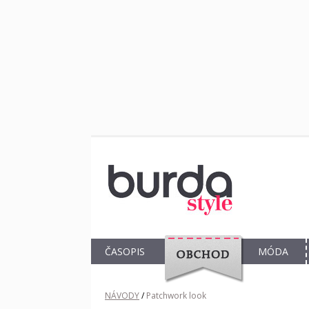
ČASOPIS
MÓDA
OBCHOD
NÁVODY
/
Patchwork look