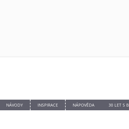
NÁVODY
INSPIRACE
NÁPOVĚDA
30 LET S