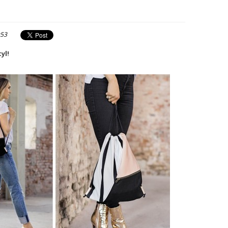
:53
yl!