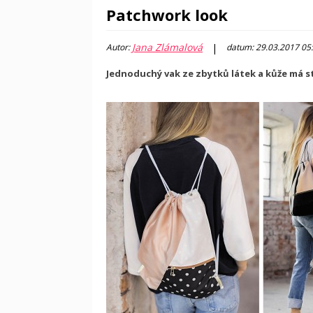
Patchwork look
Jana Zlámalová
|
Autor:
datum: 29.03.2017 05
Jednoduchý vak ze zbytků látek a kůže má st