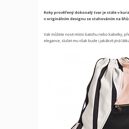
Roky prověřený dokonalý tvar je stále v kurzu
v originálním designu se stahováním na šňů
Vak můžete nosit místo batohu nebo kabelky, př
elegance, slušet mu však bude i jakákoli jiná lát