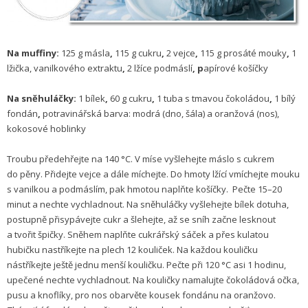
Na muffiny:
125 g másla
,
115 g cukru
,
2 vejce
,
115 g prosáté mouky
,
1
lžička, vanilkového extraktu
,
2 lžíce podmáslí
, p
apírové košíčky
Na sněhuláčky:
1 bílek
,
60 g cukru
,
1 tuba s tmavou čokoládou
,
1 bílý
fondán
,
potravinářská barva: modrá (dno, šála) a oranžová (nos),
kokosové hoblinky
Troubu předehřejte na 140 °C. V míse vyšlehejte máslo s cukrem
do pěny. Přidejte vejce a dále míchejte. Do hmoty lžící vmíchejte mouku
s vanilkou a podmáslím, pak hmotou naplňte košíčky. Pečte 15–20
minut a nechte vychladnout. Na sněhuláčky vyšlehejte bílek dotuha,
postupně přisypávejte cukr a šlehejte, až se sníh začne lesknout
a tvořit špičky. Sněhem naplňte cukrářský sáček a přes kulatou
hubičku nastříkejte na plech 12 kouliček. Na každou kouličku
nástříkejte ještě jednu menší kouličku. Pečte při 120 °C asi 1 hodinu,
upečené nechte vychladnout. Na kouličky namalujte čokoládová očka,
pusu a knoflíky, pro nos obarvěte kousek fondánu na oranžovo.