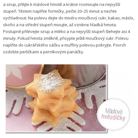
a sirup, přilijte k máslové hmotě a krátce rozmixujte na nejvyšší
stupeň. Těstem naplňte formičky, pečte 20–25 minut a nechte
vychladnout. Na polevu dejte do mixéru moučkový cukr, kakao, máslo,
skořici a na střední stupeň mixujte, až vznikne hladká hmota.
Postupně přilévejte sirup a mléko a na nejvyšší stupeň šlehejte asi 4
minuty. Pokud hmota změkně, přisypte ještě moučkový cukr. Polevu
naplňte do cukrářského sáčku a muffiny polevou pokryjte. Povrch
ozdobte perličkami a perníkovými panáčky.