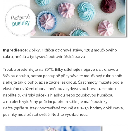
Ingredience:
2 bílky, 1 lžička citronové šťávy, 120 g moučkového
cukru, hnědá a tyrkysová potravinářská barva
Troubu předehřejte na 80 °C. Bílky ušlehejte nejprve s citro­novou
šťávou dotuha, potom postupně přisypávejte moučkový cukr a sníh
šlehejte tak dlouho, až se začne lesknout. Část hmoty můžete podle
vlastního uvážení obarvit hnědou a tyrkysovou barvou. Hmotou
naplňte cukrářský sáček s hladkou nebo zoubkovou hubičkou
a na plech vyložený pečicím papírem stříkejte malé pusinky.
Pečte (spíše sušte) v pootevřené troubě asi 1–1,5 hodiny dokřupava,
pusinky musí zůstat světlé. Nechte vychladnout.