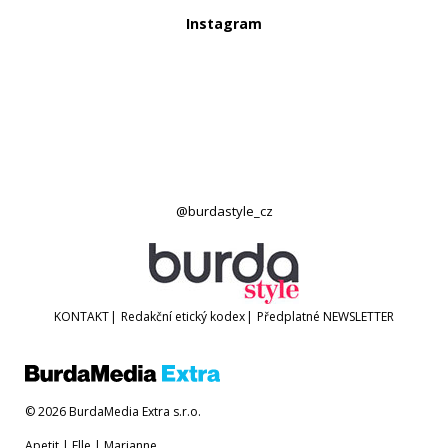
Instagram
@burdastyle_cz
KONTAKT
|
Redakční etický kodex
|
Předplatné
NEWSLETTER
© 2026 BurdaMedia Extra s.r.o.
Apetit
|
Elle
|
Marianne