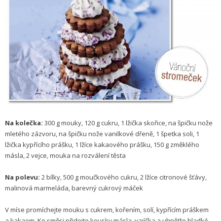
Na kolečka:
300 g mouky, 120 g cukru, 1 lžička skořice, na špičku nože
mletého zázvoru, na špičku nože vanilkové dřeně, 1 špetka soli, 1
lžička kypřícího prášku, 1 lžíce kakaového prášku, 150 g změklého
másla, 2 vejce, mouka na rozválení těsta
Na polevu:
2 bílky, 500 g moučkového cukru, 2 lžíce citronové šťávy,
malinová marmeláda, barevný cukrový máček
V míse promíchejte mouku s cukrem, kořením, solí, kypřícím práškem
a kakaem. Ke směsi přidejte kousky másla, vajíčka a uhněťte hladké