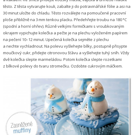
těsto. Z těsta vytvarujte kouli, zabalte ji do potravinářské fólie a asi na
30 minut uložte do chladu. Těsto rozválejte na pomoučené pracovní
ploše přibližně na 3 mm tenkou placku. Předehřejte troubu na 180 °C
(spodní a horní ohřev). Různě velkými formičkami s vroubkovaným
okrajem vypichujte kolečka a pečte je na plechu vyloženém papírem
na pečení 10–12 minut. Upečená kolečka sejměte z plechu
a nechte vychladnout. Na polevu vyšlehejte bílky, postupně přisypte
moučkový cukr, přidejte citronovou šťávu a vyšlehejte tuhý sníh. Vždy
dvě kolečka slepte marmeládou. Potom kolečka slepte rozetkami
z bílkové polevy do tvaru stromečku. Ozdobte cukrovým máčkem.