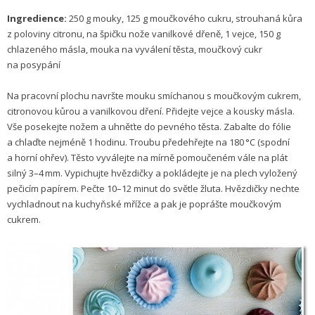
Ingredience:
250 g mouky, 125 g moučkového cukru, strouhaná kůra
z poloviny citronu, na špičku nože vanilkové dřeně, 1 vejce, 150 g
chlazeného másla, mouka na vyválení těsta, moučkový cukr
na posypání
Na pracovní plochu navršte mouku smíchanou s moučkovým cukrem,
citronovou kůrou a vanilkovou dření. Přidejte vejce a kousky másla.
Vše posekejte nožem a uhněťte do pevného těsta. Zabalte do fólie
a chlaďte nejméně 1 hodinu. Troubu předehřejte na 180 °C (spodní
a horní ohřev). Těsto vyválejte na mírně pomoučeném vále na plát
silný 3–4 mm. Vypichujte hvězdičky a pokládejte je na plech vyložený
pečicím papírem. Pečte 10–12 minut do světle žluta. Hvězdičky nechte
vychladnout na kuchyňské mřížce a pak je poprášte moučkovým
cukrem.