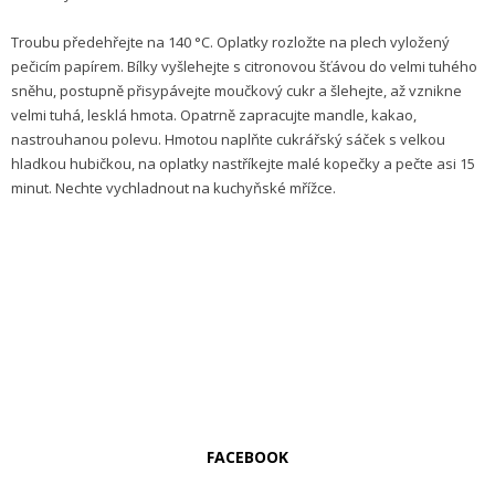
Troubu předehřejte na 140 °C. Oplatky rozložte na plech vyložený
pečicím papírem. Bílky vyšlehejte s citronovou šťávou do velmi tuhého
sněhu, postupně přisypávejte moučkový cukr a šlehejte, až vznikne
velmi tuhá, lesklá hmota. Opatrně zapracujte mandle, kakao,
nastrouhanou polevu. Hmotou naplňte cukrářský sáček s velkou
hladkou hubičkou, na oplatky nastříkejte malé kopečky a pečte asi 15
minut. Nechte vychladnout na kuchyňské mřížce.
FACEBOOK