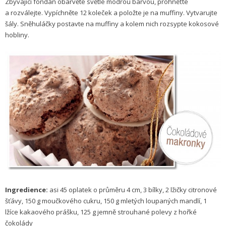
Zbývající fondán obarvěte světle modrou barvou, prohněťte
a rozválejte. Vypíchněte 12 koleček a položte je na muffiny. Vytvarujte
šály. Sněhuláčky postavte na muffiny a kolem nich rozsypte kokosové
hobliny.
Ingredience:
asi 45 oplatek o průměru 4 cm, 3 bílky, 2 lžičky citronové
šťávy, 150 g moučkového cukru, 150 g mletých loupaných mandlí, 1
lžíce kakaového prášku, 125 g jemně strouhané polevy z hořké
čokolády