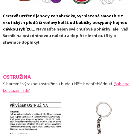
Čerstvě utržené jahody ze zahrádky, vychlazené smoothie z
exotických plodů či voňavý koláč od babičky posypaný hojnou
dávkou rybízu...
Navnaďte nejen své chuťové pohárky, ale i váš
šatník na prázdninovou náladu a doplňte letní outfity o
šťavnaté doplňky!
OSTRUŽINA
S barevně výraznou ostružinou budou klíče k nepřehlédnutí.
(
š
ablona
ke stažení zde
)