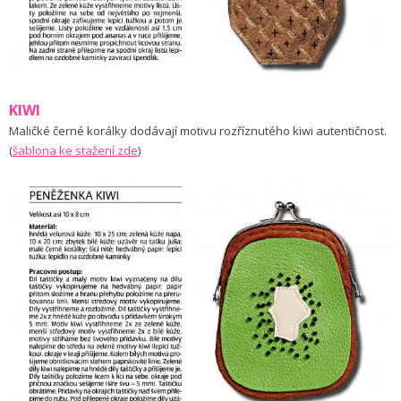
KIWI
Maličké černé korálky dodávají motivu rozříznutého kiwi autentičnost.
(
š
ablona ke stažení zde
)