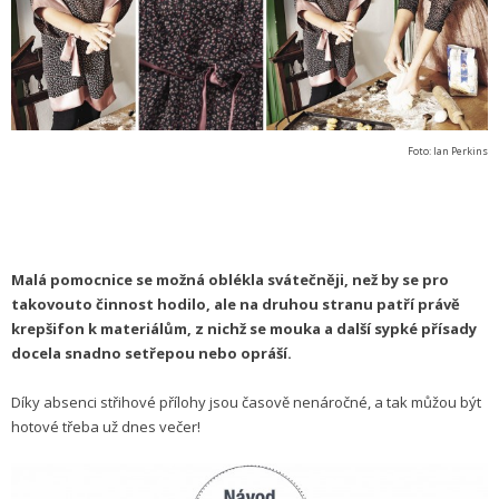
Foto: Ian Perkins
Malá pomocnice se možná oblékla svátečněji, než by se pro
takovouto činnost hodilo, ale na druhou stranu patří právě
krepšifon k materiálům, z nichž se mouka a další sypké přísady
docela snadno setřepou nebo opráší.
Díky absenci střihové přílohy jsou časově nenáročné, a tak můžou být
hotové třeba už dnes večer!