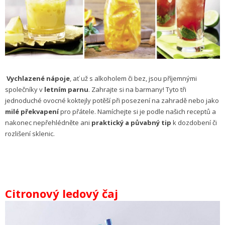
Vychlazené nápoje
, ať už s alkoholem či bez, jsou příjemnými
společníky v
letním parnu
. Zahrajte si na barmany! Tyto tři
jednoduché ovocné koktejly potěší při posezení na zahradě nebo jako
milé
překvapení
pro přátele. Namíchejte si je podle našich receptů a
nakonec nepřehlédněte ani
praktický a půvabný tip
k dozdobení či
rozlišení sklenic.
Citronový ledový čaj