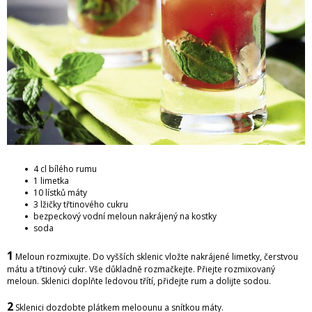
4 cl bílého rumu
1 limetka
10 lístků máty
3 lžičky třtinového cukru
bezpeckový vodní meloun nakrájený na kostky
soda
1
Meloun rozmixujte. Do vyšších sklenic vložte nakrájené limetky, čerstvou
mátu a třtinový cukr. Vše důkladně rozmačkejte. Přiejte rozmixovaný
meloun. Sklenici doplňte ledovou třítí, přidejte rum a dolijte sodou.
2
Sklenici dozdobte plátkem meloounu a snítkou máty.