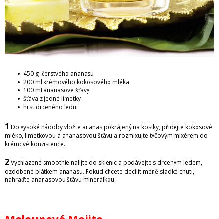
450 g čerstvého ananasu
200 ml krémového kokosového mléka
100 ml ananasové šťávy
šťáva z jedné limetky
hrst drceného ledu
1
Do vysoké nádoby vložte ananas pokrájený na kostky, přidejte kokosové
mléko, limetkovou a ananasovou šťávu a rozmixujte tyčovým mixérem do
krémové konzistence.
2
Vychlazené smoothie nalijte do sklenic a podávejte s drceným ledem,
ozdobené plátkem ananasu. Pokud chcete docílit méně sladké chuti,
nahraďte ananasovou šťávu minerálkou.
Melounové Mojito