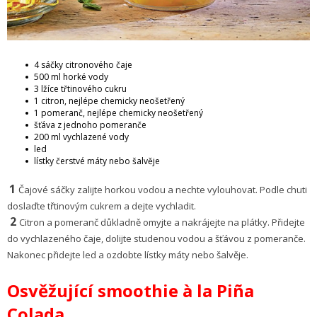
4 sáčky citronového čaje
500 ml horké vody
3 lžíce třtinového cukru
1 citron, nejlépe chemicky neošetřený
1 pomeranč, nejlépe chemicky neošetřený
šťáva z jednoho pomeranče
200 ml vychlazené vody
led
lístky čerstvé máty nebo šalvěje
1
Čajové sáčky zalijte horkou vodou a nechte vylouhovat. Podle chuti
doslaďte třtinovým cukrem a dejte vychladit.
2
Citron a pomeranč důkladně omyjte a nakrájejte na plátky. Přidejte
do vychlazeného čaje, dolijte studenou vodou a šťávou z pomeranče.
Nakonec přidejte led a ozdobte lístky máty nebo šalvěje.
Osvěžující smoothie à la Piña
Colada