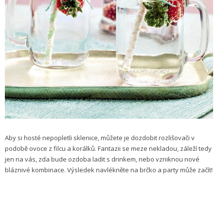
Aby si hosté nepopletli sklenice, můžete je dozdobit rozlišovači v
podobě ovoce z filcu a korálků. Fantazii se meze nekladou, záleží tedy
jen na vás, zda bude ozdoba ladit s drinkem, nebo vzniknou nové
bláznivé kombinace. Výsledek navlékněte na brčko a party může začít!